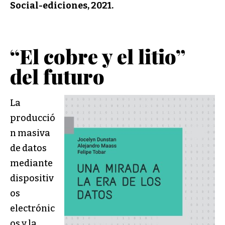
Social-ediciones, 2021.
“El cobre y el litio”
del futuro
La
producció
n masiva
de datos
mediante
dispositiv
os
electrónic
os y la