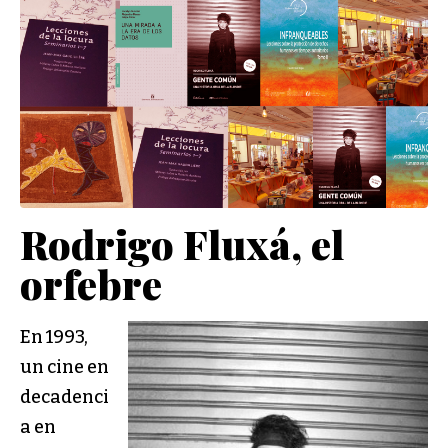
Rodrigo Fluxá, el
orfebre
En 1993,
un cine en
decadenci
a en