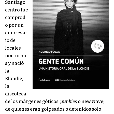
Santiago
centro fue
comprad
o por un
empresar
io de
locales
nocturno
s y nació
la
Blondie,
la
discoteca
de los márgenes góticos,
punkies
o new wave;
de quienes eran golpeados o detenidos solo