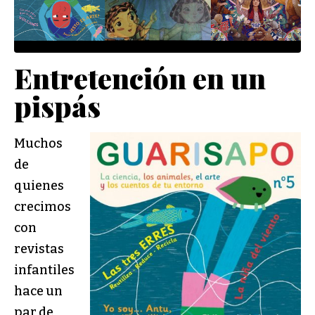
Entretención en un
pispás
Muchos
de
quienes
crecimos
con
revistas
infantiles
hace un
par de