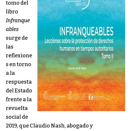
tomo del
libro
Infranque
ables
surge de
las
reflexione
s en torno
a la
respuesta
del Estado
frente a la
revuelta
social de
2019, que Claudio Nash, abogado y