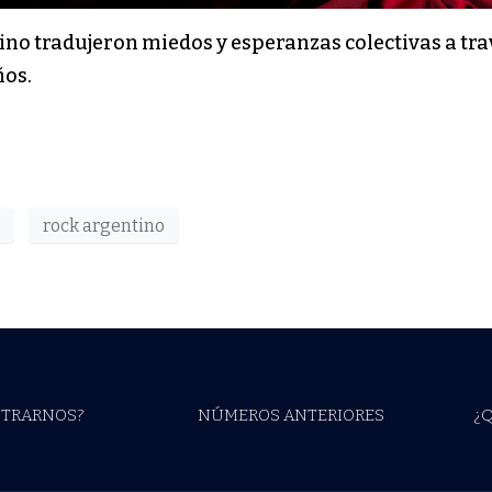
tino tradujeron miedos y esperanzas colectivas a tra
ños.
rock argentino
TRARNOS?
NÚMEROS ANTERIORES
¿