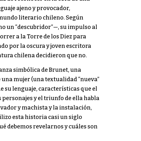
nguaje ajeno y provocador,
 mundo literario chileno. Según
mo un “descubridor”—, su impulso al
correr a la Torre de los Diez para
ado por la oscura y joven escritora
ratura chilena decidieron que no.
nganza simbólica de Brunet, una
e una mujer (una textualidad “nueva”
e su lenguaje, características que el
ersonajes y el triunfo de ella habla
vador y machista y la instalación,
izo esta historia casi un siglo
qué debemos revelarnos y cuáles son