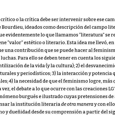
crítico o la crítica debe ser intervenir sobre ese 
e Bourdieu, ideados como descripción del campo lite
ue evidentemente lo que llamamos “literatura” se 
e “valor” estético o literario. Esta idea me llevó, e
e una contribución que se puede hacer al feminism
luchas. Para ello se deben tener en cuenta los siguie
tilización de la vida (y la cultura); 2) el desvanecim
turales y periodísticos; 3) la interacción y potencia 
es; 4) la necesidad de que el feminismo logre, más 
a vez, el debate a lo que ocurre con las creaciones LG
fenómeno burgués e ilustrado cuyas pretensiones de
sar la institución literaria
de otra manera
y con ell
o y dueñidad desde su comprensión a partir del sig