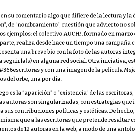
en su comentario algo que difiere de la lectura y la 
ión”, de “nombramiento”, cuestión que advierto no sol
dos ejemplos: el colectivo AUCH!, formado en marzo
 parte, realiza desde hace un tiempo una campaña c
senta una breve bio con la foto de las autoras inte
a seguirla(s) en alguna red social. Otra iniciativa, es
 #366escritoras y con una imagen de la película
Muje
os del orbe, una por día.
ego es la “aparición” o “existencia” de las escritora
las autoras son singularizadas, con estrategias que
sus contribuciones políticas y estéticas. De hecho,
sma que a las escritoras que pretende resaltar con 
uentos de 12 autoras en la web, a modo de una antolog