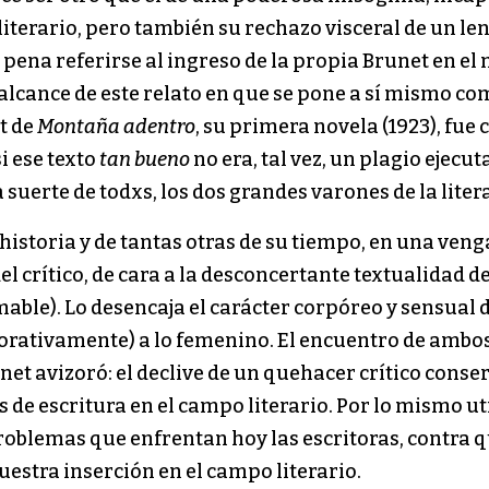
 literario, pero también su rechazo visceral de un le
a pena referirse al ingreso de la propia Brunet en el
alcance de este relato en que se pone a sí mismo co
t de
Montaña adentro
, su primera novela (1923), fue 
i ese texto
tan bueno
no era, tal vez, un plagio ejecut
a suerte de todxs, los dos grandes varones de la lite
ta historia y de tantas otras de su tiempo, en una ve
 crítico, de cara a la desconcertante textualidad d
omable). Lo desencaja el carácter corpóreo y sensual d
tivamente) a lo femenino. El encuentro de ambos p
net avizoró: el declive de un quehacer crítico conser
e escritura en el campo literario. Por lo mismo util
problemas que enfrentan hoy las escritoras, contra 
estra inserción en el campo literario.