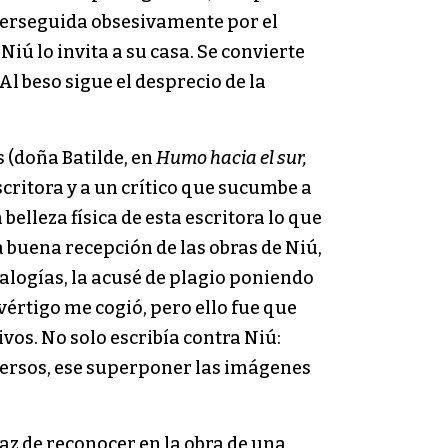
perseguida obsesivamente por el
iú lo invita a su casa. Se convierte
Al beso sigue el desprecio de la
s (doña Batilde, en
Humo hacia el sur,
critora y a un crítico que sucumbe a
elleza física de esta escritora lo que
a buena recepción de las obras de Niú,
nalogías, la acusé de plagio poniendo
vértigo me cogió, pero ello fue que
vos. No solo escribía contra Niú:
s versos, ese superponer las imágenes
az de reconocer en la obra de una