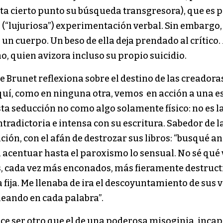
ta cierto punto su búsqueda transgresora), que es 
(“lujuriosa”) experimentación verbal. Sin embargo, N
n cuerpo. Un beso de ella deja prendado al crítico. 
o, quien avizora incluso su propio suicidio.
ue Brunet reflexiona sobre el destino de las creadora
quí, como en ninguna otra, vemos en acción a una es
a seducción no como algo solamente físico: no es la b
tradictoria e intensa con su escritura. Sabedor de l
ión, con el afán de destrozar sus libros: “busqué a
 acentuar hasta el paroxismo lo sensual. No sé qué 
s, cada vez más enconados, más fieramente destructi
ea fija. Me llenaba de ira el descoyuntamiento de su
meando en cada palabra”.
ce ser otro que el de una poderosa misoginia, incap