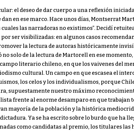
ular: el deseo de dar cuerpo a una reflexión iniciada 
dan en ese marco. Hace unos días, Montserrat Marto
 cuales las narradoras no existimos”. Decidí retuite
 por ser visibilizadas: en algunos casos recomenda
 promover la lectura de autoras históricamente invi
 no solo de la lectura de Martorell en ese momento,
campo literario chileno, en que los vaivenes del m
riodismo cultural. Un campo en que escasea el interc
uismos, los celos y los individualismos, porque Chi
tura, supuestamente nuestro máximo reconocimiento 
lista frente al enorme desamparo en que trabajan to
ran mayoría de la población y la histórica mediocri
ictadura. Ya se ha escrito sobre lo burdo que ha lle
nadas como candidatas al premio, los titulares las