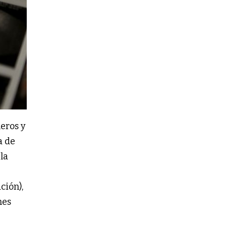
eros y
a de
la
ción),
nes