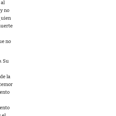
 al
 y no
 quien
muerte
ue no
o. Su
de la
 temor
mento
mento
 el