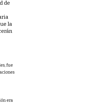
ad de
aria
ue la
cerán
es, fue
zaciones
ión era