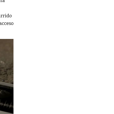
nta
urrido
 acceso