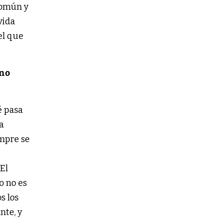
común y
vida
el que
 no
é pasa
a
empre se
El
o no es
s los
nte, y