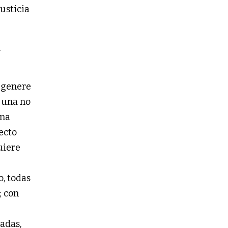
usticia
a
 genere
i una no
una
ecto
uiere
o, todas
; con
adas,