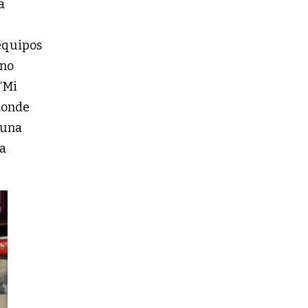
a
 equipos
ano
 “Mi
 donde
 una
la