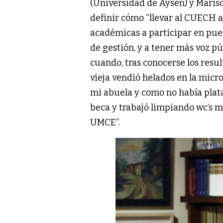
(Universidad de Aysén) y Maris
definir cómo “llevar al CUECH 
académicas a participar en pues
de gestión, y a tener más voz p
cuando, tras conocerse los result
vieja vendió helados en la micr
mi abuela y como no había plata
beca y trabajó limpiando wc’s m
UMCE”.