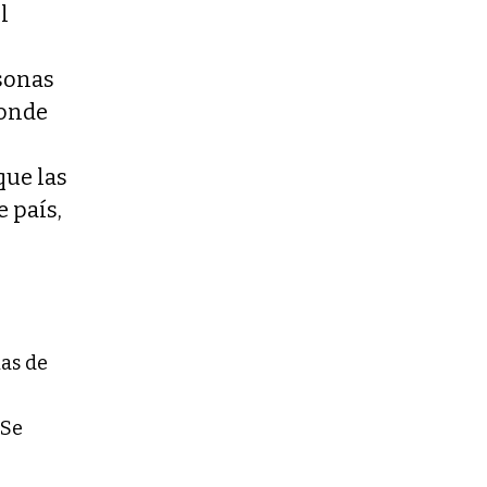
l
sonas
donde
que las
e país,
ias de
 Se