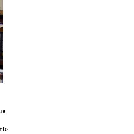
que
anto