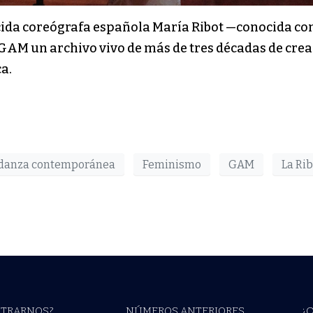
nocida coreógrafa española María Ribot —conocida co
 GAM un archivo vivo de más de tres décadas de crea
a.
danza contemporánea
Feminismo
GAM
La Rib
TRARNOS?
NÚMEROS ANTERIORES
¿