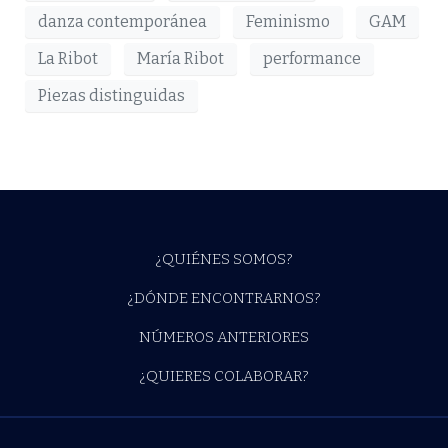
danza contemporánea
Feminismo
GAM
La Ribot
María Ribot
performance
Piezas distinguidas
¿QUIÉNES SOMOS?
¿DÓNDE ENCONTRARNOS?
NÚMEROS ANTERIORES
¿QUIERES COLABORAR?