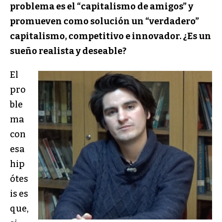
problema es el “capitalismo de amigos” y
promueven como solución un “verdadero”
capitalismo, competitivo e innovador. ¿Es un
sueño realista y deseable?
El
pro
ble
ma
con
esa
hip
ótes
is es
que,