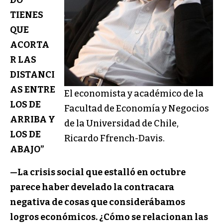
DO
TIENES
QUE
ACORTA
R LAS
DISTANCI
AS ENTRE
El economista y académico de la
LOS DE
Facultad de Economía y Negocios
ARRIBA Y
de la Universidad de Chile,
LOS DE
Ricardo Ffrench-Davis.
ABAJO”
—La crisis social que estalló en octubre
parece haber develado la contracara
negativa de cosas que considerábamos
logros económicos.
¿Cómo se relacionan las