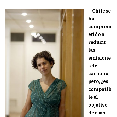
—Chile se
ha
comprom
etido a
reducir
las
emisione
s de
carbono,
pero, ¿es
compatib
le el
objetivo
de esas