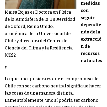
medidas
con
Maisa Rojas es Doctora en Física
seguir
de la Atmósfera de la Universidad
dependie
de Oxford, Reino Unido,
ndo de la
académica de la Universidad de
extracció
Chile y directora del Centro de
n de
Ciencia del Clima y la Resiliencia
recursos
(CR)2
naturales
?
Lo que uno quisiera es que el compromiso de
Chile con ser carbono neutral signifique hacer
las cosas de una manera distinta.
Lamentablemente, uno sí podría ser carbono