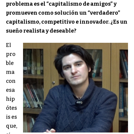
problema es el “capitalismo de amigos” y
promueven como solución un “verdadero”
capitalismo, competitivo e innovador. ¿Es un
sueño realista y deseable?
El
pro
ble
ma
con
esa
hip
ótes
is es
que,