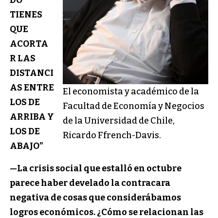
DO
TIENES
QUE
ACORTA
R LAS
DISTANCI
AS ENTRE
El economista y académico de la
LOS DE
Facultad de Economía y Negocios
ARRIBA Y
de la Universidad de Chile,
LOS DE
Ricardo Ffrench-Davis.
ABAJO”
—La crisis social que estalló en octubre
parece haber develado la contracara
negativa de cosas que considerábamos
logros económicos.
¿Cómo se relacionan las