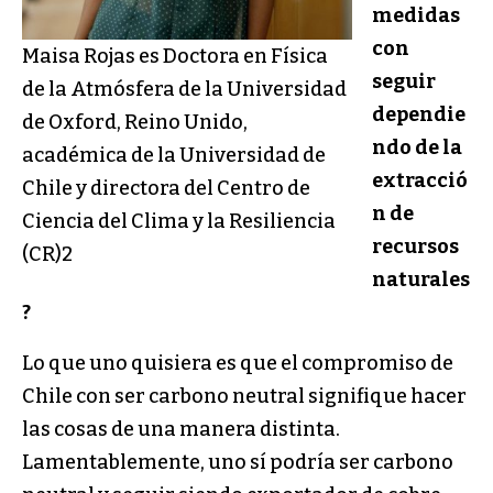
medidas
con
Maisa Rojas es Doctora en Física
seguir
de la Atmósfera de la Universidad
dependie
de Oxford, Reino Unido,
ndo de la
académica de la Universidad de
extracció
Chile y directora del Centro de
n de
Ciencia del Clima y la Resiliencia
recursos
(CR)2
naturales
?
Lo que uno quisiera es que el compromiso de
Chile con ser carbono neutral signifique hacer
las cosas de una manera distinta.
Lamentablemente, uno sí podría ser carbono