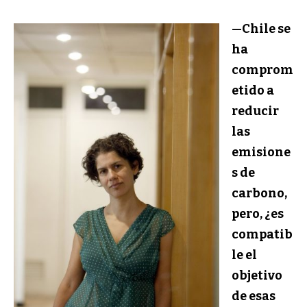
—Chile se
ha
comprom
etido a
reducir
las
emisione
s de
carbono,
pero, ¿es
compatib
le el
objetivo
de esas