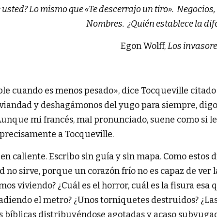
usted? Lo mismo que «Te descerrajo un tiro». Negocios,
Nombres. ¿Quién establece la dif
Egon Wolff,
Los invasor
ble cuando es menos pesado», dice Tocqueville citado
iviandad y deshagámonos del yugo para siempre, digo y
 Aunque mi francés, mal pronunciado, suene como si le
 precisamente a Tocqueville.
 en caliente. Escribo sin guía y sin mapa. Como estos d
 no sirve, porque un corazón frío no es capaz de ver l
os viviendo? ¿Cuál es el horror, cuál es la fisura esa 
adiendo el metro? ¿Unos torniquetes destruidos? ¿La
es bíblicas distribuyéndose agotadas y acaso subyuga