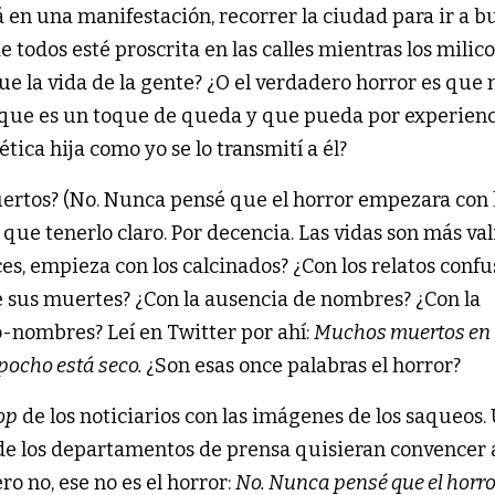
á en una manifestación, recorrer la ciudad para ir a b
e todos esté proscrita en las calles mientras los milico
 la vida de la gente? ¿O el verdadero horror es que m
lo que es un toque de queda y que pueda por experien
tica hija como yo se lo transmití a él?
uertos? (No. Nunca pensé que el horror empezara con 
que tenerlo claro. Por decencia. Las vidas son más val
nces, empieza con los calcinados? ¿Con los relatos confu
e sus muertes? ¿Con la ausencia de nombres? ¿Con la
o-nombres? Leí en Twitter por ahí:
Muchos muertos en
pocho está seco.
¿Son esas once palabras el horror?
op
de los noticiarios con las imágenes de los saqueos.
s de los departamentos de prensa quisieran convencer a
ro no, ese no es el horror:
No. Nunca pensé que el horro