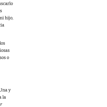
uscarlo
s
i hijo,
cia
los
iosas
sos o
 Una y
 la
r