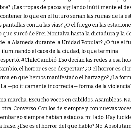
ubre? ¿Las tropas de pacos vigilando inútilmente el d
 contener lo que en el futuro serían las ruinas de la e
 pantallas contra las vías? ¿O el fuego en las estacion
 que surcó de Frei Montalva hasta la dictadura y la
C
de la Alameda durante la Unidad Popular? ¿O fue el f
, iluminando el caos de la ciudad, lo que termina
espertó. #ChileCambió. Eso decían las redes a esa hor
cambio, el horror es ese despertar? ¿O el horror es el
rma en que hemos manifestado el hartazgo? ¿La form
La —políticamente incorrecta— forma de la violencia
 una marcha. Escucho voces en cabildos. Asambleas. N
 otra. Converso. Con los de siempre y con nuevas voces
 embargo siempre habían estado a mi lado. Hay lucid
 frase. ¿Ese es el horror del que hablo? No. Absoluta