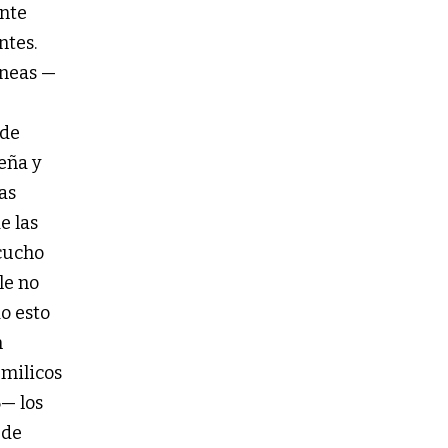
ante
ntes.
íneas —
 de
Peña y
as
e las
scucho
le no
do esto
n
 milicos
6— los
 de