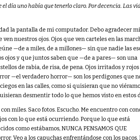
el día uno había que tenerlo claro. Por decencia. Las vi
idad la pantalla de mi computador. Debo agradecer mi
ue ven nuestros ojos. Ojos que ven carteles en las marc
reúne —de a miles, de a millones— sin que nadie las es
os ojos y que juntos saben que —de a pares— son una
ellos de rabia, de risa, de pena. Ojos irritados y rojos
orror —el verdadero horror— son los perdigones que n
ciegos en las calles, como si quisieran que no viéramo
isieran desmentir todo lo que hemos visto en estos d
o con miles. Saco fotos. Escucho. Me encuentro con con
os con lo que está ocurriendo. Porque lo que está
rmecidos como estábamos, NUNCA PENSAMOS QUE
rror. Veo a los capuchas enfrentándose con los pacos. 