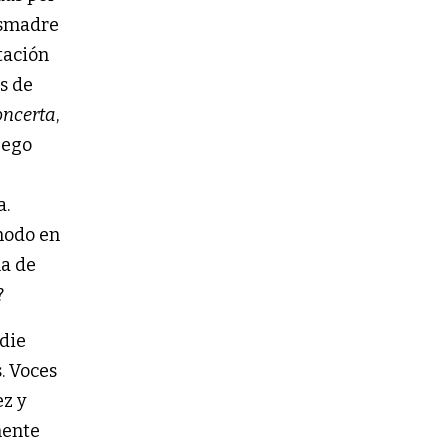
esmadre
stación
es de
oncerta
,
uego
a.
 modo en
a de
?
adie
. Voces
ez y
mente