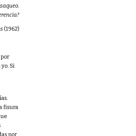
 saqueo.
erencia?
es
(1962)
 por
o. ‪Si
ías.
a fisura
que
s
das por