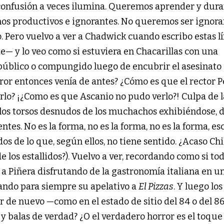
a confusión a veces ilumina. Queremos aprender y dur
os productivos e ignorantes. No queremos ser ignora
 Pero vuelvo a ver a Chadwick cuando escribo estas l
e— y lo veo como si estuviera en Chacarillas con una
público o compungido luego de encubrir el asesinato
rror entonces venía de antes? ¿Cómo es que el rector 
lo? ¡¿Como es que Ascanio no pudo verlo?! Culpa de l
los torsos desnudos de los muchachos exhibiéndose, d
ntes. No es la forma, no es la forma, no es la forma, e
s de lo que, según ellos, no tiene sentido. ¿Acaso Chi
e los estallidos?). Vuelvo a ver, recordando como si to
 a Piñera disfrutando de la gastronomía italiana en u
ando para siempre su apelativo a
El Pizzas
. Y luego los
Ver de nuevo —como en el estado de sitio del 84 o del 8
 y balas de verdad? ¿O el verdadero horror es el toque