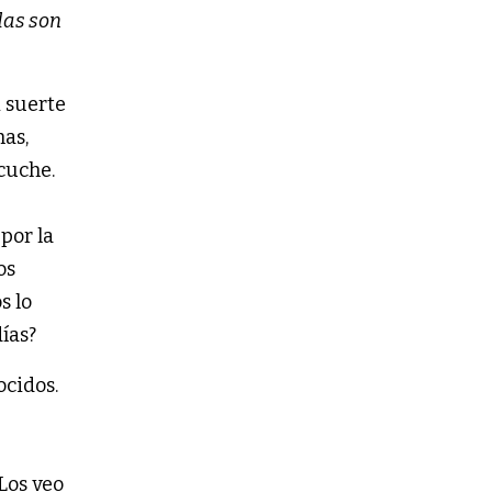
das son
 suerte
has,
cuche.
 por la
os
s lo
ías?
ocidos.
Los veo