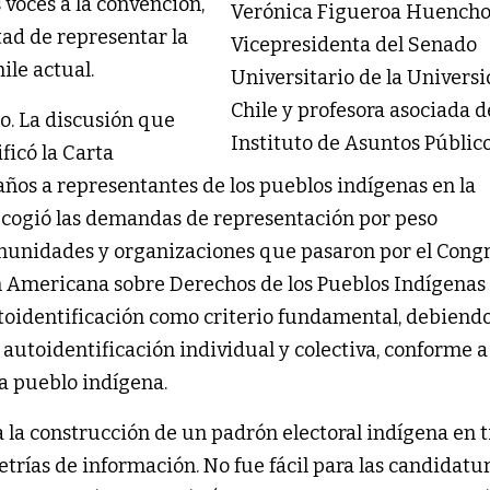
 voces a la convención,
Verónica Figueroa Huencho
ad de representar la
Vicepresidenta del Senado
ile actual.
Universitario de la Univers
Chile y profesora asociada d
no. La discusión que
Instituto de Asuntos Público
ficó la Carta
ños a representantes de los pueblos indígenas en la
ecogió las demandas de representación por peso
munidades y organizaciones que pasaron por el Congr
n Americana sobre Derechos de los Pueblos Indígenas
autoidentificación como criterio fundamental, debiendo
 autoidentificación individual y colectiva, conforme a
da pueblo indígena.
a la construcción de un padrón electoral indígena en
rías de información. No fue fácil para las candidatu