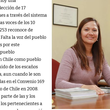
 hoy una
lección de 17
es a través del sistema
as voces de los 10
.253 reconoce de
 Falta la voz del pueblo
s por este
l pueblo
n Chile como pueblo
luido de los escaños
a, aun cuando le son
das en el Convenio 169
do de Chile en 2008.
arte de las y los
 los pertenecientes a