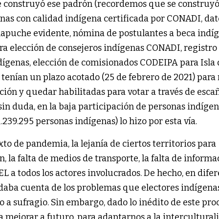
 se construyó ese padrón (recordemos que se construy
onas con calidad indígena certificada por CONADI, dat
mapuche evidente, nómina de postulantes a beca indí
ara elección de consejeros indígenas CONADI, registro
ígenas, elección de comisionados CODEIPA para Isla 
 tenían un plazo acotado (25 de febrero de 2021) para 
ación y quedar habilitadas para votar a través de esca
 sin duda, en la baja participación de personas indígen
239.295 personas indígenas) lo hizo por esta vía.
o de pandemia, la lejanía de ciertos territorios para
n, la falta de medios de transporte, la falta de informa
L a todos los actores involucrados. De hecho, en dife
 daba cuenta de los problemas que electores indígena
 a sufragio. Sin embargo, dado lo inédito de este pro
mejorar a futuro, para adaptarnos a la intercultural