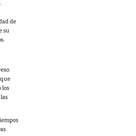
.
idad de
e su
s.
eso.
 que
 los
 las
 tiempos
ras