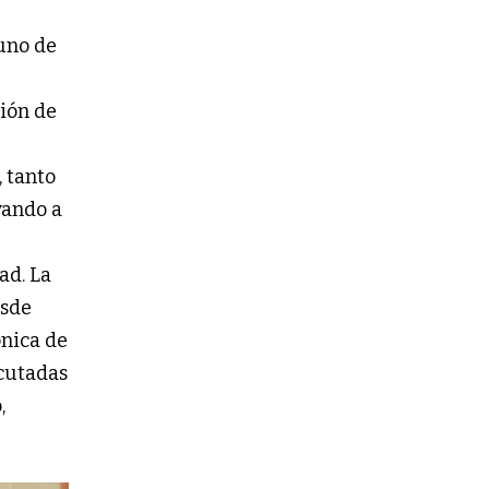
uno de
ión de
, tanto
vando a
ad. La
esde
nica de
ecutadas
,