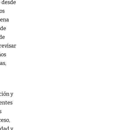
ó desde
os
gena
 de
de
revisar
ños
as,
ción y
rentes
s
ceso,
idad y