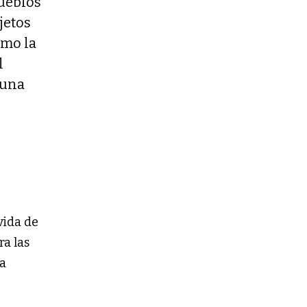
pueblos
jetos
omo la
l
 una
vida de
a las
ta