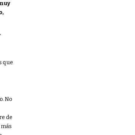
 muy
o,
y
as que
o. No
re de
, más