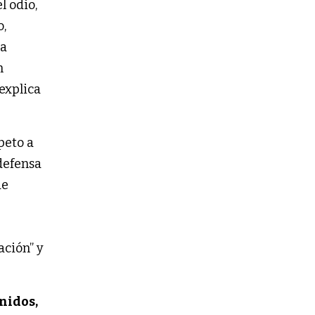
l odio,
o,
la
n
explica
peto a
 defensa
de
ación” y
nidos,