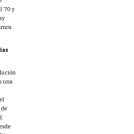
e
 ‘70 y
uy
tamos
ias
olución
s una
el
 de
I.
desde