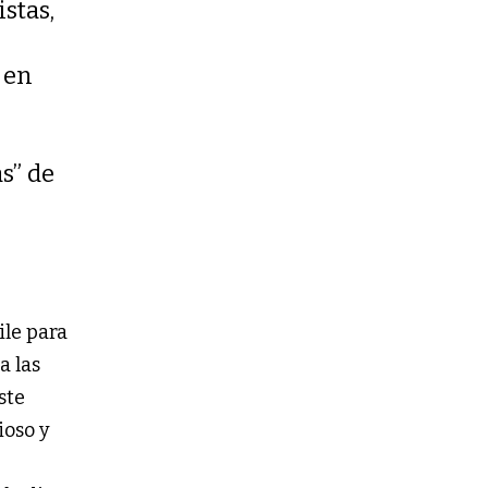
stas,
 en
s” de
ile para
a las
ste
ioso y