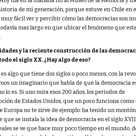
 Hoy día en la mañana fui al Museo de la Memoria y m
toria de mi generación, porque estuve en Chile en el
muy fácil ver y percibir cómo las democracias son m
lo todavía mas largo en que ubicar el fenómeno que es
.
idades y la reciente construcción de las democrac
do el siglo XX. ¿Hay algo de eso?
es algo que tiene dos siglos o poco menos, con la rev
emos un imaginario que habla de que la democracia e
o lo es. Si uno mira esos 200 años, los periodos de
pción de Estados Unidos, que un poco funciona como 
e Europa no te sirve de ejemplo: ha tenido un montón
 que se instala la idea de democracia en el siglo XVII
reales se ve que hace muy poco tiempo en el mundo, 