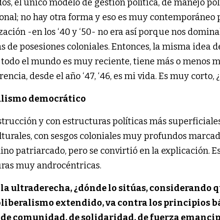
os, el único modelo de gestión política, de manejo pol
cional; no hay otra forma y eso es muy contemporáneo
zación -en los ‘40 y ‘50- no era así porque nos domina
s de posesiones coloniales. Entonces, la misma idea d
todo el mundo es muy reciente, tiene más o menos m
ncia, desde el año ‘47, ‘46, es mi vida. Es muy corto, 
nalismo democrático
strucción y con estructuras políticas más superficial
ulturales, con sesgos coloniales muy profundos marca
ino patriarcado, pero se convirtió en la explicación. 
turas muy androcéntricas.
a la ultraderecha, ¿dónde lo sitúas, considerando q
oliberalismo extendido, va contra los principios b
o de comunidad, de solidaridad, de fuerza emanci