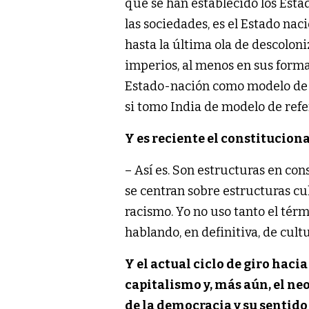
que se han establecido los Estad
las sociedades, es el Estado na
hasta la última ola de descoloni
imperios, al menos en sus forma
Estado-nación como modelo de 
si tomo India de modelo de refere
Y es reciente el constitucio
– Así es. Son estructuras en con
se centran sobre estructuras c
racismo. Yo no uso tanto el térm
hablando, en definitiva, de cul
Y el actual ciclo de giro haci
capitalismo y, más aún, el ne
de la democracia y su sentid