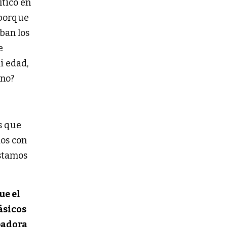
ítico en
 porque
ban los
e
i edad,
¿no?
es que
dos con
Estamos
ue el
ásicos
padora