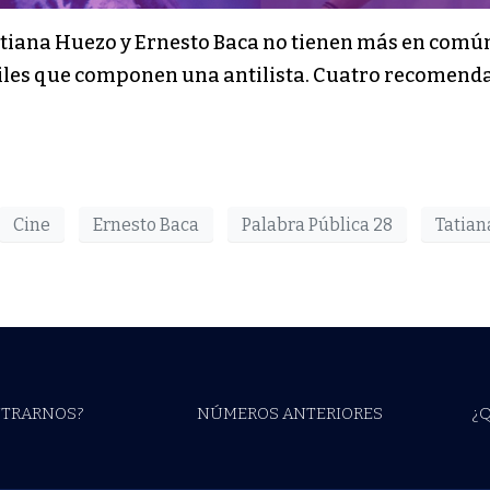
atiana Huezo y Ernesto Baca no tienen más en común
files que componen una antilista. Cuatro recomenda
Cine
Ernesto Baca
Palabra Pública 28
Tatian
TRARNOS?
NÚMEROS ANTERIORES
¿