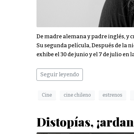
De madre alemana y padre inglés, y cr
Su segunda película, Después de la nieb
exhibe el 30 de junio y el 7 de julio en
Seguir leyendo
Cine
cine chileno
estrenos
Distopías, ¡arda