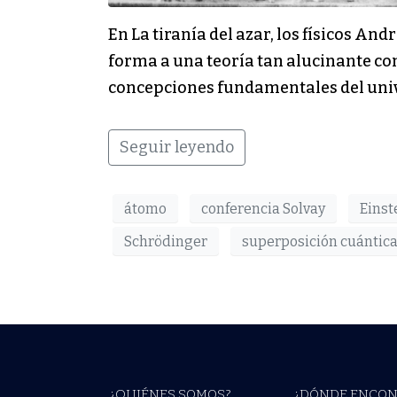
En La tiranía del azar, los físicos An
forma a una teoría tan alucinante com
concepciones fundamentales del univ
Seguir leyendo
átomo
conferencia Solvay
Einst
Schrödinger
superposición cuántic
¿QUIÉNES SOMOS?
¿DÓNDE ENCON