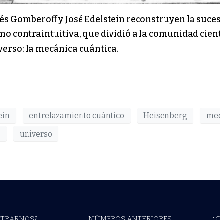
drés Gomberoff y José Edelstein reconstruyen la suce
o contraintuitiva, que dividió a la comunidad cien
erso: la mecánica cuántica.
ein
entrelazamiento cuántico
Heisenberg
mec
a
universo
TRARNOS?
NÚMEROS ANTERIORES
¿