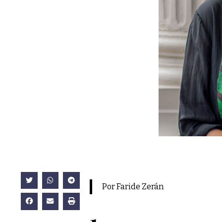
Por Faride Zerán
1.