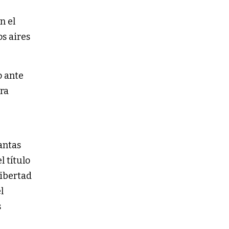
n el
s aires
o ante
ra
antas
l título
libertad
l
s
.