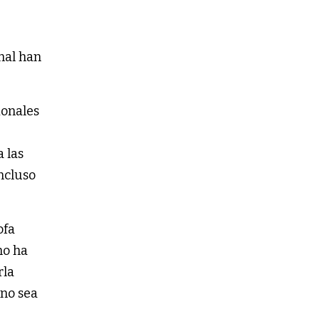
nal han
ionales
 las
incluso
ofa
mo ha
rla
 no sea