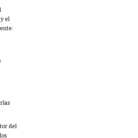
l
y el
ente:
e
rlas
tor del
dos