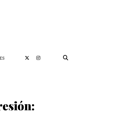
ES
resión: