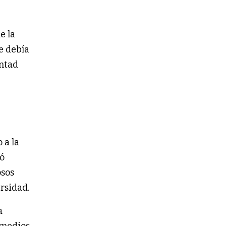
e la
e debía
untad
 a la
ió
osos
rsidad.
a
 medios