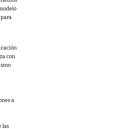
 modelo
 para
ucación
aza con
dismo
ones a
 las