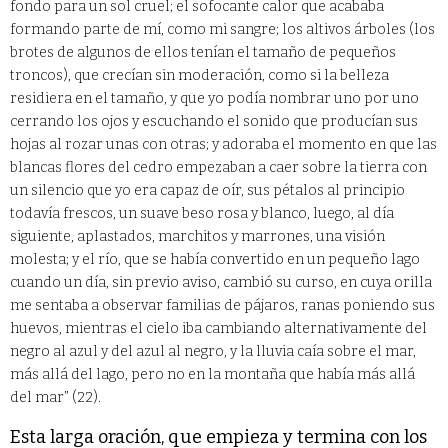
fondo para un sol cruel; el sofocante calor que acababa
formando parte de mí, como mi sangre; los altivos árboles (los
brotes de algunos de ellos tenían el tamaño de pequeños
troncos), que crecían sin moderación, como si la belleza
residiera en el tamaño, y que yo podía nombrar uno por uno
cerrando los ojos y escuchando el sonido que producían sus
hojas al rozar unas con otras; y adoraba el momento en que las
blancas flores del cedro empezaban a caer sobre la tierra con
un silencio que yo era capaz de oír, sus pétalos al principio
todavía frescos, un suave beso rosa y blanco, luego, al día
siguiente, aplastados, marchitos y marrones, una visión
molesta; y el río, que se había convertido en un pequeño lago
cuando un día, sin previo aviso, cambió su curso, en cuya orilla
me sentaba a observar familias de pájaros, ranas poniendo sus
huevos, mientras el cielo iba cambiando alternativamente del
negro al azul y del azul al negro, y la lluvia caía sobre el mar,
más allá del lago, pero no en la montaña que había más allá
del mar” (22).
Esta larga oración, que empieza y termina con los