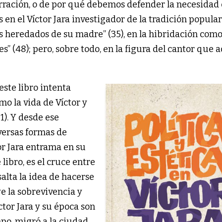
narración, o de por qué debemos defender la necesidad
s en el Víctor Jara investigador de la tradición popular
vos heredados de su madre” (35), en la hibridación com
” (48); pero, sobre todo, en la figura del cantor que 
este libro intenta
o la vida de Víctor y
11). Y desde ese
iversas formas de
or Jara entrama en su
libro, es el cruce entre
esalta la idea de hacerse
e la sobrevivencia y
ctor Jara y su época son
mpo, migró a la ciudad,