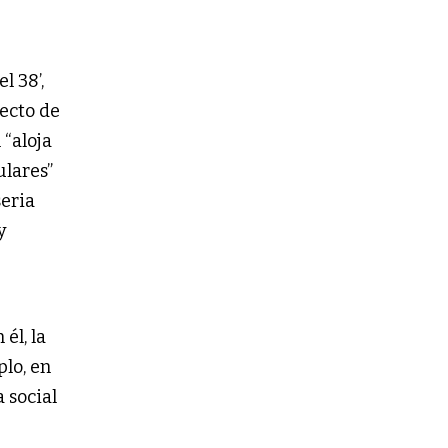
l 38’,
ecto de
“aloja
ulares”
seria
y
él, la
lo, en
a social