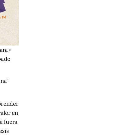
ara •
bado
ena”
prender
valor en
si fuera
esis