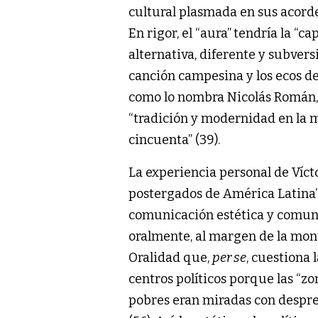
cultural plasmada en sus acordes
En rigor, el “aura”
tendría la “ca
alternativa, diferente y subver
canción campesina y los ecos de p
como lo nombra Nicolás Román, 
“tradición y modernidad en la 
cincuenta” (39).
La experiencia personal de Vícto
postergados de América Latina”,
comunicación estética y comunit
oralmente, al margen de la monu
Oralidad que,
per se
, cuestiona 
centros políticos porque las “z
pobres eran miradas con desprec