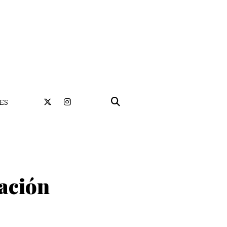
ES
ración