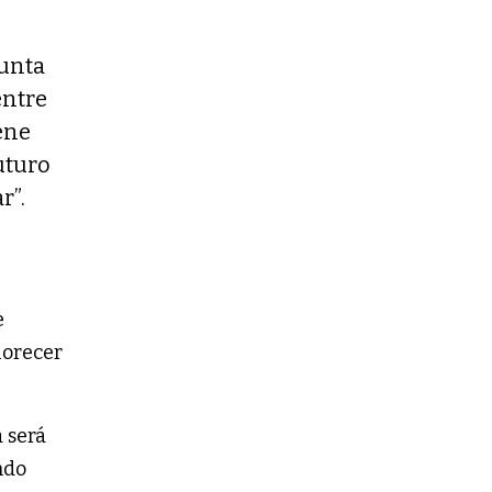
punta
entre
ene
uturo
r”.
e
lorecer
a será
ndo