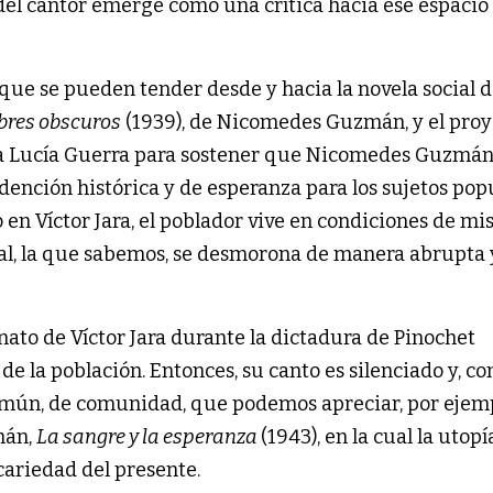
ica del cantor emerge como una crítica hacia ese espacio
 que se pueden tender desde y hacia la novela social de
bres obscuros
(1939), de Nicomedes Guzmán, y el proy
a a Lucía Guerra para sostener que Nicomedes Guzmán 
edención histórica y de esperanza para los sujetos pop
o en Víctor Jara, el poblador vive en condiciones de mi
ial, la que sabemos, se desmorona de manera abrupta 
nato de Víctor Jara durante la dictadura de Pinochet
e la población. Entonces, su canto es silenciado y, con 
omún, de comunidad, que podemos apreciar, por ejemp
mán,
La sangre y la esperanza
(1943), en la cual la utopí
cariedad del presente.