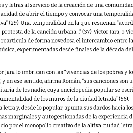
 y letras al servicio de la creación de una comunidad”
pacidad de abrir el tiempo y convocar una temporalida
siva” (29). Una temporalidad en la que resuenan “acord
rotesta de la canción urbana…” (37). Víctor Jara, o Víc
rearticula de forma novedosa el intercambio entre l
música, experimentadas desde finales de la década del
r Jara lo imbrican con las “vivencias de los pobres y lo
 y en ese sentido, afirma Román, “sus canciones son 
aria de los nadie, cuya enciclopedia popular se escr
mentalidad de los muros de la ciudad letrada” (56).
la letra y, desde lo popular, apunta sus dardos hacia lo
onas marginales y autogestionadas de la experiencia d
io por el monopolio creativo de la altiva ciudad letra