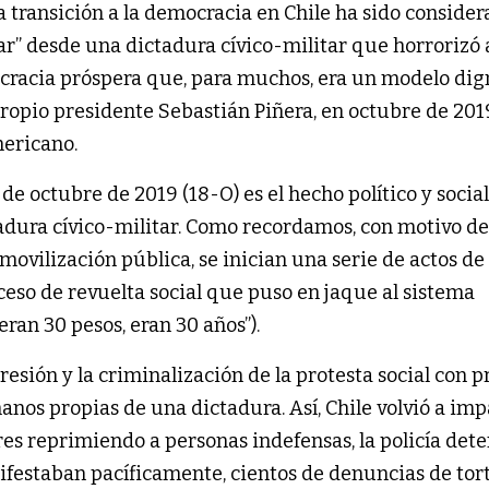
 transición a la democracia en Chile ha sido conside
ar” desde una dictadura cívico-militar que horrorizó 
racia próspera que, para muchos, era un modelo dig
propio presidente Sebastián Piñera, en octubre de 201
ericano.
 18 de octubre de 2019 (18-O) es el hecho político y socia
ctadura cívico-militar. Como recordamos, con motivo d
 movilización pública, se inician una serie de actos de
eso de revuelta social que puso en jaque al sistema
ran 30 pesos, eran 30 años”).
esión y la criminalización de la protesta social con p
nos propias de una dictadura. Así, Chile volvió a imp
s reprimiendo a personas indefensas, la policía det
ifestaban pacíficamente, cientos de denuncias de tor