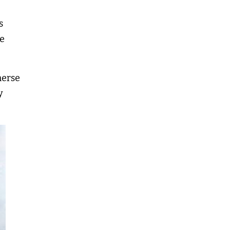
s
ue
nerse
y