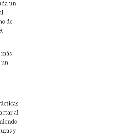
rada un
al
no de
9,
l más
e un
rácticas
actar al
eniendo
turas y