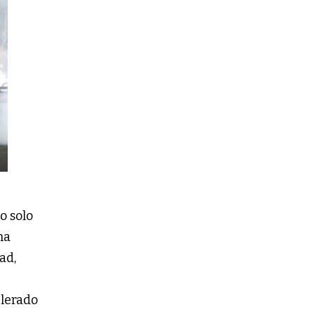
o solo
na
ad,
elerado