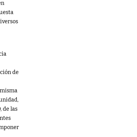
en
uesta
diversos
cia
cción de
a misma
tunidad,
, de las
ntes
 imponer