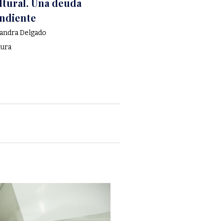
ltural. Una deuda
ndiente
jandra Delgado
tura