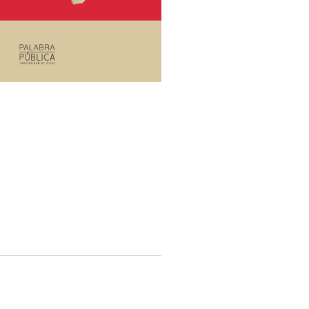
encia de la
El Premio Nacional de
a
Ciencias Aplicadas y
Sussex,
Tecnológicas advierte que,
ensayo por
a diferencia de lo que
bable que
muchos creen, la
inteligencia artificial no
piensa ni entiende. Para el
científico el problema
central[…]