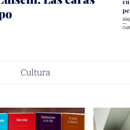
cu
mpo
pe
Ale
Cul
Cultura