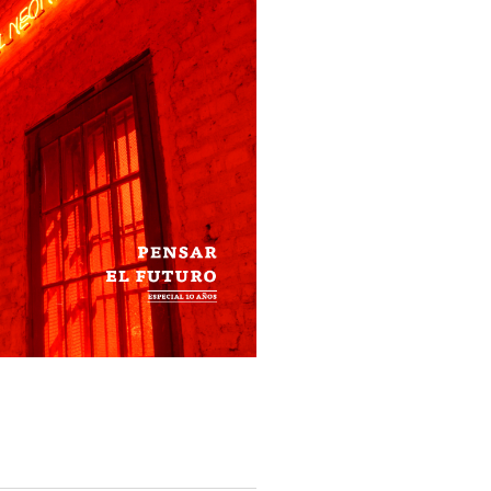
. Un futuro que
cimos
 sociólogo
o ha estudiado cómo
intas edades, estratos
s imaginan su porvenir y
ad. […]