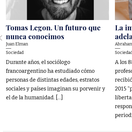
Tomas Legon. Un futuro que
La i
nunca conocimos
adela
Juan Elman
Abraham
Sociedad
Socieda
Durante años, el sociólogo
A los 8
francoargentino ha estudiado cómo
profes
personas de distintas edades, estratos
recibi
sociales y países imaginan su porvenir y
2015 “
el de la humanidad. […]
liberta
respons
periodí