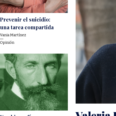
Prevenir el suicidio:
una tarea compartida
Vania Martínez
Opinión
Valeria 