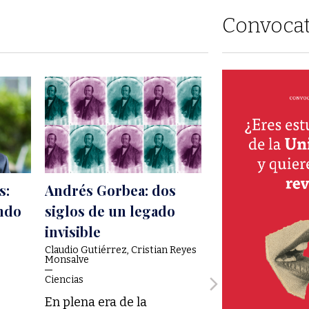
Convocat
s:
Andrés Gorbea: dos
La mitología 
ndo
siglos de un legado
consciente
invisible
Anil Seth
Ciencias
Claudio Gutiérrez, Cristian Reyes
Monsalve
Anil Seth, profe
Ciencias
neurociencia y 
En plena era de la