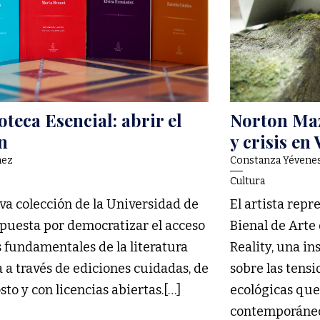
oteca Esencial: abrir el
Norton Maz
n
y crisis en
ñez
Constanza Yévene
Cultura
va colección de la Universidad de
El artista repr
apuesta por democratizar el acceso
Bienal de Arte
s fundamentales de la literatura
Reality, una in
a a través de ediciones cuidadas, de
sobre las tensio
sto y con licencias abiertas.[…]
ecológicas qu
contemporáneo