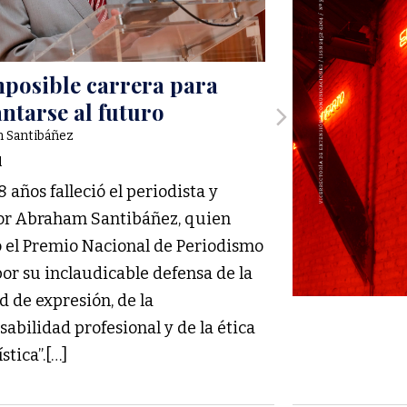
mposible carrera para
Tomas Legon
ntarse al futuro
nunca cono
 Santibáñez
Juan Elman
d
Sociedad
8 años falleció el periodista y
Durante años, el
or Abraham Santibáñez, quien
francoargentin
ó el Premio Nacional de Periodismo
personas de dist
por su inclaudicable defensa de la
sociales y paíse
d de expresión, de la
el de la humanid
abilidad profesional y de la ética
stica”.[…]