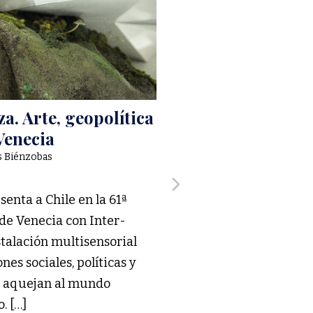
a. Arte, geopolítica
Un presente tota
 Venecia
Constanza Michelson
s Biénzobas
Opinión
Quizás el futuro sea, 
esenta a Chile en la 61ª
programa, una posición 
 de Venecia con Inter-
tiempo. Que el día de 
stalación multisensorial
propio sin cerrarse sob
nes sociales, políticas y
e aquejan al mundo
. […]