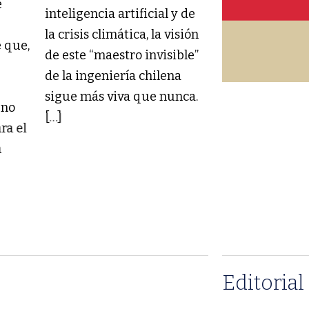
e
del Centro de Ci
inteligencia artificial y de
Conciencia de l
la crisis climática, la visión
e que,
Universidad de 
de este “maestro invisible”
e
explica en este 
de la ingeniería chilena
qué es más pro
sigue más viva que nunca.
 no
la[…]
[…]
ra el
a
Editorial