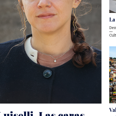
La
Den
Cul
Va
Luiselli. Las caras