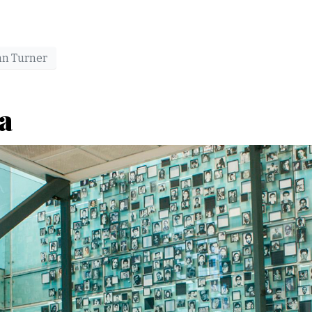
an Turner
a