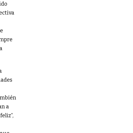
ido
ectiva
de
empre
a
a
dades
también
an a
eliz”,