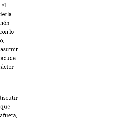
 el
derla
ción
con lo
o,
, asumir
 sacude
rácter
discutir
a que
afuera,
a