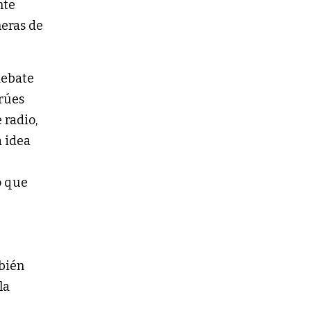
nte
neras de
debate
rúes
 radio,
a idea
o que
mbién
la