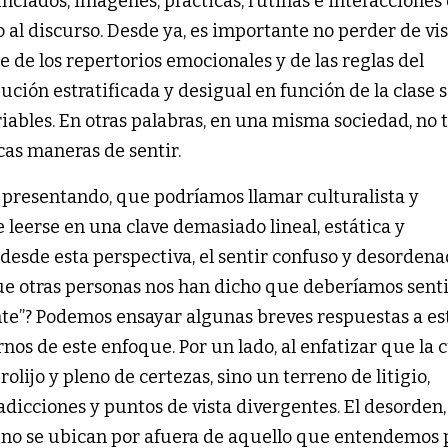
unciados, imágenes, prácticas, rutinas e interacciones
 al discurso. Desde ya, es importante no perder de vis
 de los repertorios emocionales y de las reglas del
ción estratificada y desigual en función de la clase so
riables. En otras palabras, en una misma sociedad, no 
cas maneras de sentir.
presentando, que podríamos llamar culturalista y
e leerse en una clave demasiado lineal, estática y
 desde esta perspectiva, el sentir confuso y desordena
ue otras personas nos han dicho que deberíamos senti
nte”? Podemos ensayar algunas breves respuestas a es
rnos de este enfoque. Por un lado, al enfatizar que la 
ijo y pleno de certezas, sino un terreno de litigio,
adicciones y puntos de vista divergentes. El desorden,
 no se ubican por afuera de aquello que entendemos 