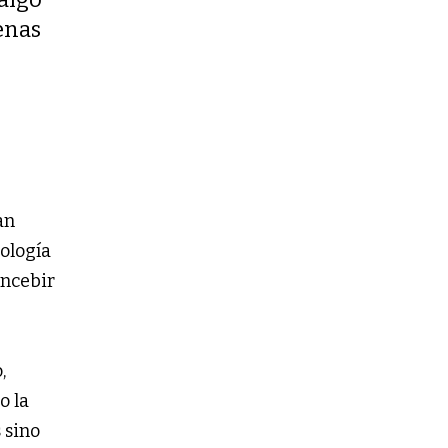
enas
?
an
pología
oncebir
,
o la
 sino