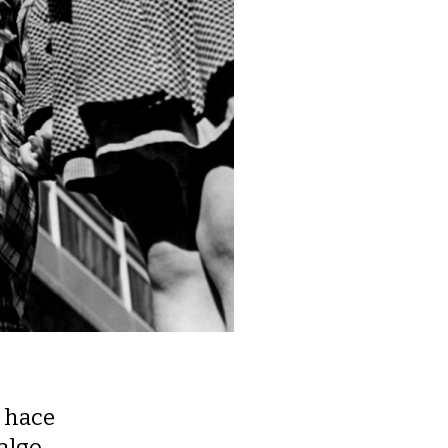
r hace
algo