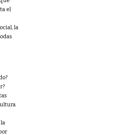
 que
ta el
cial, la
todas
do?
r?
tas
cultura
 la
por