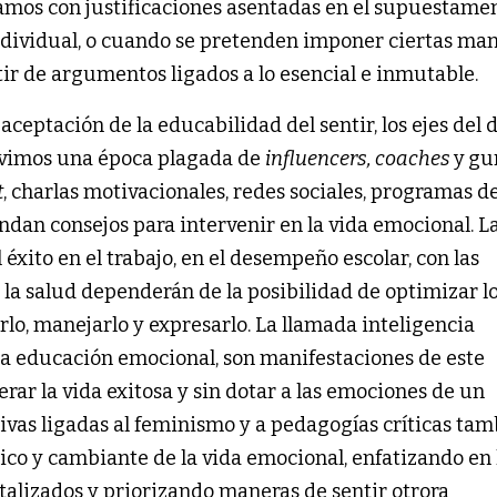
amos con justificaciones asentadas en el supuestame
individual, o cuando se pretenden imponer ciertas ma
tir de argumentos ligados a lo esencial e inmutable.
ceptación de la educabilidad del sentir, los ejes del 
ivimos una época plagada de
influencers, coaches
y
gu
t
, charlas motivacionales, redes sociales, programas de
rindan consejos para intervenir en la vida emocional. L
éxito en el trabajo, en el desempeño escolar, con las
 y la salud dependerán de la posibilidad de optimizar l
lo, manejarlo y expresarlo. La llamada inteligencia
 la educación emocional, son manifestaciones de este
rar la vida exitosa y sin dotar a las emociones de un
ivas ligadas al feminismo y a pedagogías críticas ta
ico y cambiante de la vida emocional, enfatizando en 
talizados y priorizando maneras de sentir otrora