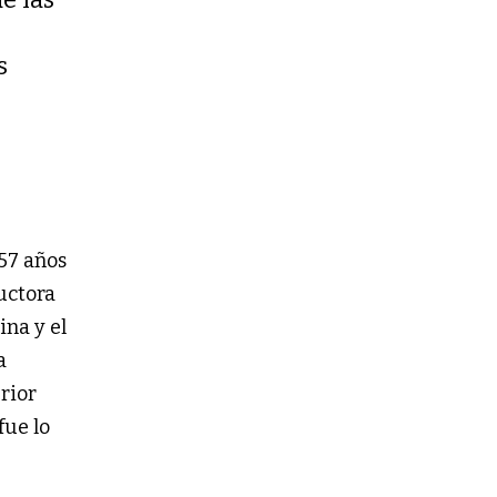
s
 57 años
uctora
na y el
a
rior
fue lo