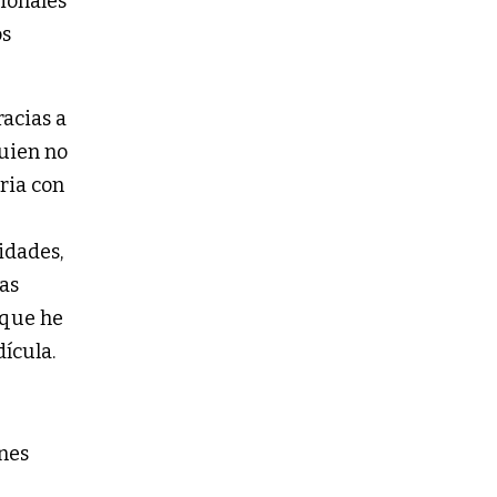
cionales
os
acias a
quien no
aria con
idades,
as
 que he
ícula.
énes