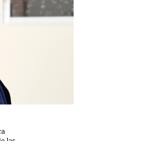
ca
e las