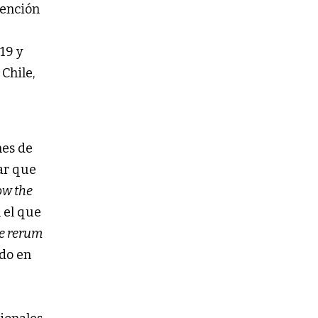
mención
19 y
Chile,
nes de
nar que
ow the
 el que
e rerum
ido en