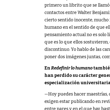
primero un librito que se llam
contactos entre Walter Benjamin
cierto sentido inocente, mucho
humano en el sentido de que el
pensamiento actual no es solo l
que es lo que ellos sostuvieron,
discontinuo. Yo hablo de las ca
poner dos imágenes juntas, com
En
Redefinir lo humano
también
han perdido su carácter gener
especialización universitaria
—Hoy puedes hacer maestrías, d
exigen estar publicando en revi
entre pares y en el que hay bas