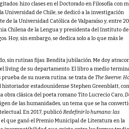
agitados: hizo clases en el Doctorado en Filosofía con 
 la Universidad de Chile, se dedicó a la investigación
e de la Universidad Católica de Valparaíso y, entre 20
ia Chilena de la Lengua y presidenta del Instituto de 
s. Hoy, sin embargo, se dedica solo a lo que más le
, sin rutinas fijas. Bendita jubilación. Me doy atraco
 el living de su departamento. El libro a medio termi
s prueba de su nueva rutina: se trata de
The Swerve: H
el historiador estadounidense Stephen Greenblatt, con
a obra clásica del poeta romano Tito Lucrecio Caro,
D
origen de las humanidades, un tema que se ha convert
telectual. En 2017, publicó
Redefinir lo humano: las
n el que ganó el Premio Municipal de Literatura en la