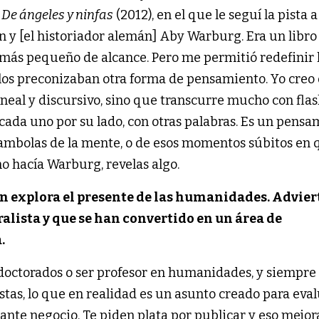
ó
De ángeles y ninfas
(2012), en el que le seguí la pista a
 y [el historiador alemán] Aby Warburg. Era un libro
 más pequeño de alcance. Pero me permitió redefinir 
los preconizaban otra forma de pensamiento. Yo creo 
ineal y discursivo, sino que transcurre mucho con flas
 cada uno por su lado, con otras palabras. Es un pens
rambolas de la mente, o de esos momentos súbitos en q
o hacía Warburg, revelas algo.
 explora el presente de las humanidades. Advier
alista y que se han convertido en un área de
.
octorados o ser profesor en humanidades, y siempre 
stas, lo que en realidad es un asunto creado para eva
tante negocio. Te piden plata por publicar y eso mejor