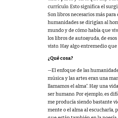
currículo. Esto significa el su
Son libros necesarios más para 
humanidades se dirigían al hom
mundo y de cómo había que vivir.
los libros de autoayuda, de eso
visto. Hay algo entremedio que 
¿Qué cosa?
—El enfoque de las humanidades ha
música y las artes eran una man
llamamos el alma”. Hay una vid
ser humano. Por ejemplo, es difí
me producía siendo bastante vie
mente o el alma al escucharla, p
que están también en la poesía.