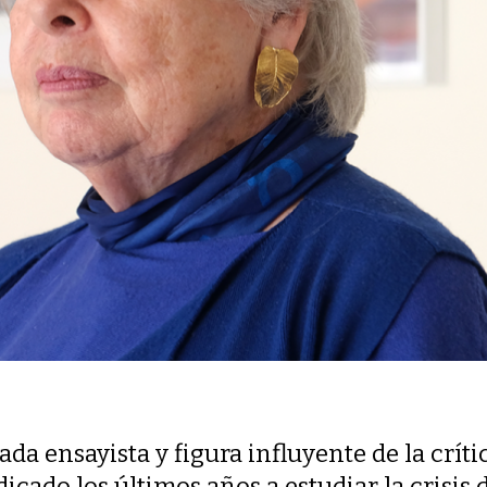
da ensayista y figura influyente de la críti
icado los últimos años a estudiar la crisis d