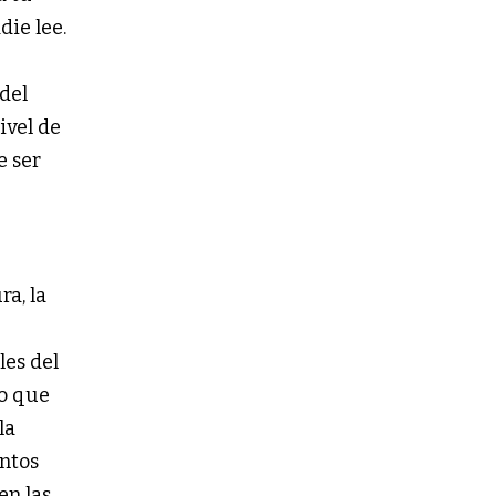
die lee.
del
ivel de
e ser
ra, la
les del
lo que
la
entos
en las