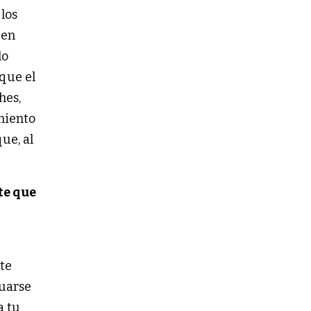
 los
 en
lo
que el
hes,
amiento
ue, al
te que
te
luarse
a tu