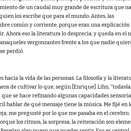
rgimiento de un caudal muy grande de escritura que na
quien los escribe que para el mundo. Antes, las
bre común y corriente, porque eran una explicación 
 Ahora eso la literatura lo desprecia, y queda en el n
s anaqueles vergonzantes frente a los que nadie quier
se perdió.
cia la vida de las personas. La filosofía y la literatu
era de cultivar lo que, según [Enrique] Lihn, “todavía
a que se hace refinando algunas capacidades sensoria
cil hablar de qué mensaje tiene la música. Me fijé en 
ja; me pregunté por lo que me pasaba en el cerebro, 
orque los ritmos, la sorpresa, la reiteración son elem
 Revelan algo nuevo que puedes sentir. Eso es central 