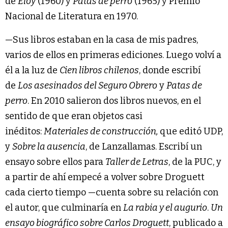
de
Eloy
(1960) y
Patas de perro
(1965) y Premio
Nacional de Literatura en 1970.
—Sus libros estaban en la casa de mis padres,
varios de ellos en primeras ediciones. Luego volví a
él a la luz de
Cien libros chilenos
, donde escribí
de
Los asesinados del Seguro Obrero
y
Patas de
perro
. En 2010 salieron dos libros nuevos, en el
sentido de que eran objetos casi
inéditos:
Materiales de construcción,
que editó UDP,
y
Sobre la ausencia
, de Lanzallamas. Escribí un
ensayo sobre ellos para
Taller de Letras
, de la PUC, y
a partir de ahí empecé a volver sobre Droguett
cada cierto tiempo —cuenta sobre su relación con
el autor, que culminaría en
La rabia y el augurio
.
Un
ensayo biográfico sobre Carlos Droguett
, publicado a