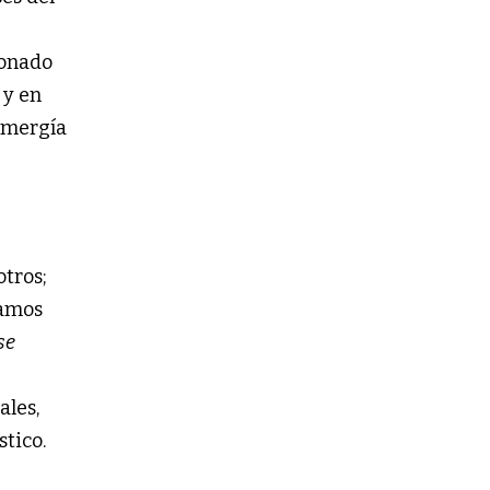
ionado
 y en
 emergía
otros;
íamos
se
ales,
tico.
e