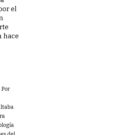
por el
en
rte
en hace
 Por
ultaba
ra
ología
es del