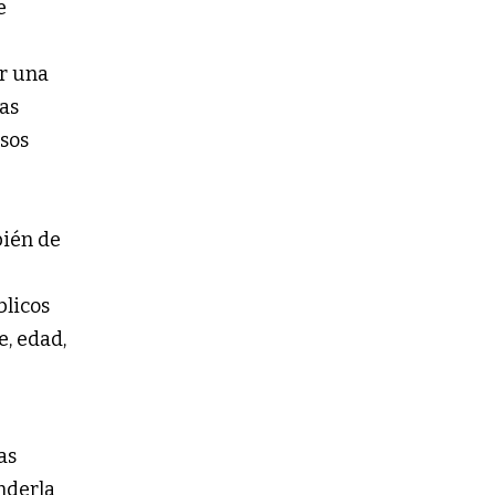
e
ar una
las
rsos
bién de
blicos
e, edad,
as
enderla