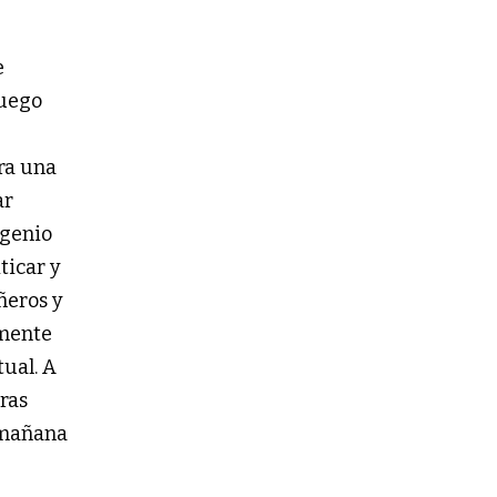
e
luego
ra una
ar
 genio
ticar y
ñeros y
amente
tual. A
ras
a mañana