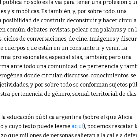
 pública no solo es la vía para tener una profesión qu
s y simbólicas. Es también, y, por sobre todo, una
posibilidad de construir, deconstruir y hacer circul
n común: debates, revistas, pelear con palabras y en 
, ciclos de conversaciones, de cine. Imágenes y discu
 cuerpos que están en un constante ir y venir. La
 forma profesionales, especialistas, también; pero una
orma ante todo una comunidad, de pertenencia y tam
rogénea donde circulan discursos, conocimientos, se
etividades, y por sobre todo se conforman sujetos pú
tra pertenencia de género, sexual, territorial, de clas
 la educación pública argentina (sobre el que Alicia
o y cuyo texto puede leerse
aquí
), podemos rescatar l
zo que millones de personas salieran a la calle a def