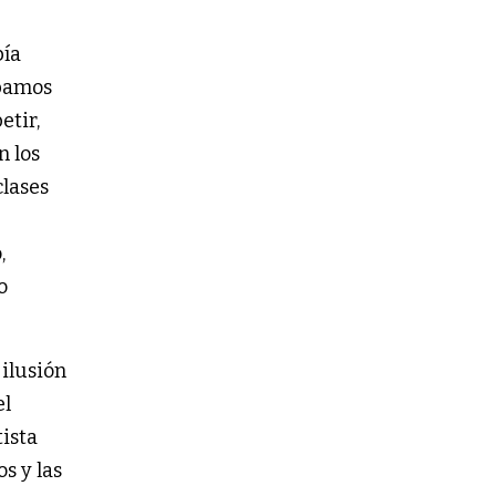
bía
ábamos
etir,
n los
clases
,
o
 ilusión
el
ista
s y las