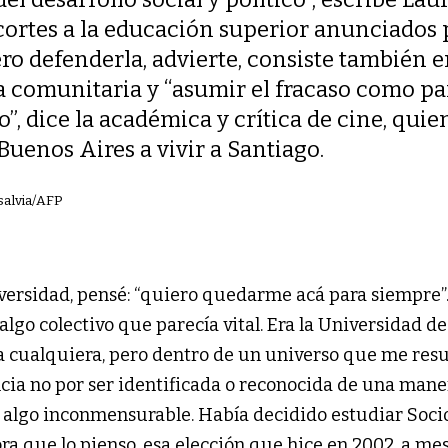
ecortes a la educación superior anunciados 
ro defenderla, advierte, consiste también 
 comunitaria y “asumir el fracaso como pa
”, dice la académica y crítica de cine, qui
Buenos Aires a vivir a Santiago.
asalvia/AFP
iversidad, pensé: “quiero quedarme acá para siempre”.
lgo colectivo que parecía vital. Era la Universidad de
na cualquiera, pero dentro de un universo que me res
cia no por ser identificada o reconocida de una mane
a algo inconmensurable. Había decidido estudiar Soci
a que lo pienso, esa elección que hice en 2002, a mes