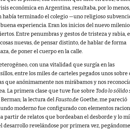
risis económica en Argentina, resultaba, por lo menos,
n había terminado el colegio —uno religioso subvenc
 buena experiencia. Eran los inicios del nuevo milenio
iertos. Entre penumbras y gestos de tristeza y rabia,
osas nuevas, de pensar distinto, de hablar de forma
aza, de poner el cuerpo en la calle.
terogéneo, con una vitalidad que surgía en las
asillos, entre los miles de carteles pegados unos sobre 
sas que anónimamente nos mirábamos y nos reconoc
. La primera clase que tuve fue sobre
Todo lo sólido 
l Berman; la lectura del
Fausto
,de Goethe, me pareció
mundo moderno fue configurado con elementos racion
a partir de relatos que bordeaban el desborde y lo mís
del desarrollo revelándose por primera vez, pegándom