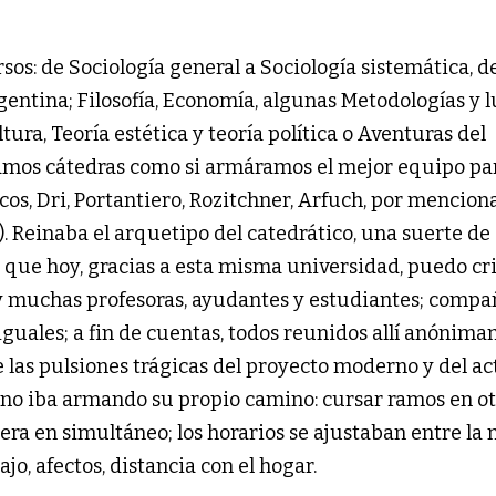
sos: de Sociología general a Sociología sistemática, d
rgentina; Filosofía, Economía, algunas Metodologías y 
ltura, Teoría estética y teoría política o Aventuras del
ábamos cátedras como si armáramos el mejor equipo pa
ncos, Dri, Portantiero, Rozitchner, Arfuch, por mencion
). Reinaba el arquetipo del catedrático, una suerte de
que hoy, gracias a esta misma universidad, puedo cri
y muchas profesoras, ayudantes y estudiantes; compa
guales; a fin de cuentas, todos reunidos allí anónim
 las pulsiones trágicas del proyecto moderno y del ac
no iba armando su propio camino: cursar ramos en ot
rrera en simultáneo; los horarios se ajustaban entre l
ajo, afectos, distancia con el hogar.