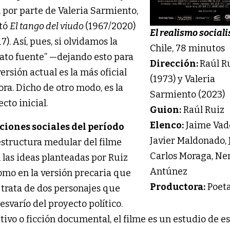
 por parte de Valeria Sarmiento,
tó
El tango del viudo
(1967/2020)
El realismo sociali
). Así, pues, si olvidamos la
Chile, 78 minutos
lato fuente” —dejando esto para
Dirección:
Raúl R
versión actual es la más oficial
(1973) y Valeria
ra. Dicho de otro modo, es la
Sarmiento (2023)
cto inicial.
Guion:
Raúl Ruiz
Elenco:
Jaime Vade
icciones sociales del período
Javier Maldonado,
 estructura medular del filme
Carlos Moraga, Ne
 las ideas planteadas por Ruiz
Antúnez
como en la versión precaria que
Productora:
Poeta
e trata de dos personajes que
svarío del proyecto político.
vo o ficción documental, el filme es un estudio de es