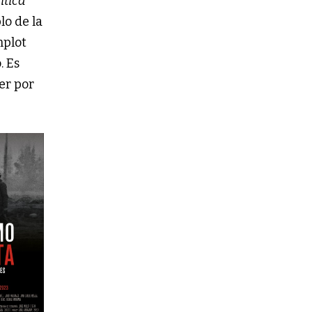
ítica
lo de la
mplot
. Es
er por