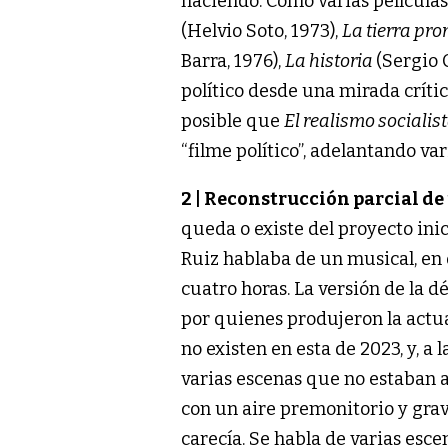
haciendo. Como varias películ
(Helvio Soto, 1973),
La tierra pr
Barra, 1976),
La historia
(Sergio 
político desde una mirada crític
posible que
El realismo socialis
“filme político”, adelantando v
2 | Reconstrucción parcial de
queda o existe del proyecto ini
Ruiz hablaba de un musical, en 
cuatro horas. La versión de la 
por quienes produjeron la actu
no existen en esta de 2023, y, a 
varias escenas que no estaban a
con un aire premonitorio y grave
carecía. Se habla de varias esc