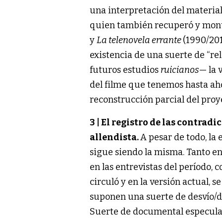
una interpretación del material
quien también recuperó y mon
y
La telenovela errante
(1990/2017
existencia de una suerte de “re
futuros estudios
ruicianos
— la 
del filme que tenemos hasta aho
reconstrucción parcial del proye
3 | El registro de las contrad
allendista.
A pesar de todo, la
sigue siendo la misma. Tanto en
en las entrevistas del período, 
circuló y en la versión actual, s
suponen una suerte de desvío/de
Suerte de documental especulati