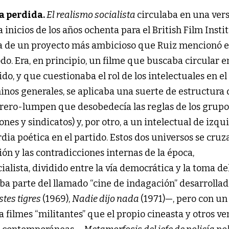
ra perdida.
El realismo socialista
circulaba en una ver
 inicios de los años ochenta para el British Film Instit
ta de un proyecto más ambicioso que Ruiz mencionó 
do. Era, en principio, un filme que buscaba circular e
o, y que cuestionaba el rol de los intelectuales en el
inos generales, se aplicaba una suerte de estructura 
brero-lumpen que desobedecía las reglas de los grupo
es y sindicatos) y, por otro, a un intelectual de izqu
a poética en el partido. Estos dos universos se cruz
ión y las contradicciones internas de la época,
alista, dividido entre la vía democrática y la toma de
caba parte del llamado “cine de indagación” desarrollad
istes tigres
(1969),
Nadie dijo nada
(1971)—, pero con un
a filmes “militantes” que el propio cineasta y otros ve