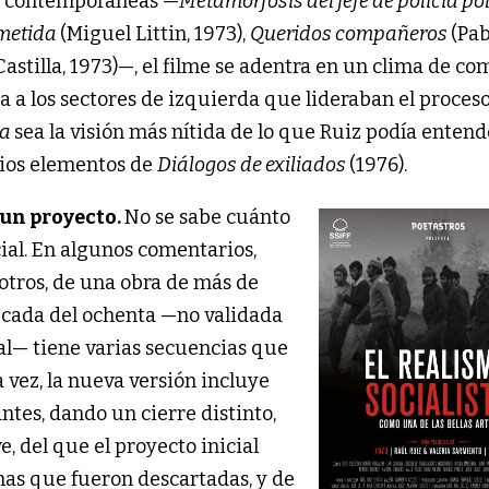
as contemporáneas —
Metamorfosis del jefe de policía pol
ometida
(Miguel Littin, 1973),
Queridos compañeros
(Pab
Castilla, 1973)—, el filme se adentra en un clima de co
a a los sectores de izquierda que lideraban el proceso
ta
sea la visión más nítida de lo que Ruiz podía entend
arios elementos de
Diálogos de exiliados
(1976).
 un proyecto.
No se sabe cuánto
cial. En algunos comentarios,
otros, de una obra de más de
década del ochenta —no validada
al— tiene varias secuencias que
la vez, la nueva versión incluye
ntes, dando un cierre distinto,
, del que el proyecto inicial
enas que fueron descartadas, y de