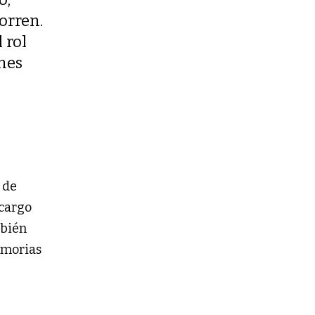
orren.
 rol
ones
 de
 cargo
mbién
memorias