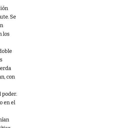
sión
ute. Se
en
n los
doble
s
ierda
an, con
l poder.
o en el
nían