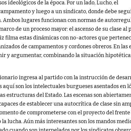
sos ideológicos de la época. Por un lado, Lucho, el
 campamento y luego a un sindicato, donde debe segu
a. Ambos lugares funcionan con normas de autorregu
arco de un proceso mayor: el ascenso de su clase al 
uiz filma estas dinámicas con no-actores que pertene
anizados de campamentos y cordones obreros. En las 
mir y argumentar, combinando la situación hipotética
cionario ingresa al partido con la instrucción de desar
os aquí son los intelectuales burgueses asentados en l
 las estructuras del Estado. Las escenas son abiertame
ncapaces de establecer una autocrítica de clase sin a
 momento de comprometerse con el proyecto del frente
la lucha. Aún más interesantes son los mandos medio
tado cuando son interpelados por los sindicatos obrero