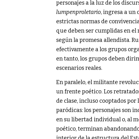
personajes a la luz de los discur
lumpenproletario
, ingresa a un
estrictas normas de convivenci
que deben ser cumplidas en el m
según la promesa allendista. R
efectivamente a los grupos org
en tanto, los grupos deben diri
escenarios reales.
En paralelo, el militante revolu
un frente poético. Los retratad
de clase, incluso cooptados por
paródicas: los personajes son i
en su libertad individual o, al
poético, terminan abandonando 
interior de la estructura del Es