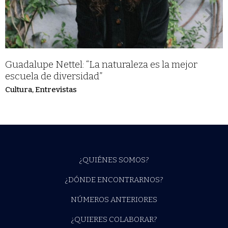
Guadalupe Nettel: “La naturaleza es la mejor
escuela de diversidad”
Cultura
,
Entrevistas
¿QUIÉNES SOMOS?
¿DÓNDE ENCONTRARNOS?
NÚMEROS ANTERIORES
¿QUIERES COLABORAR?