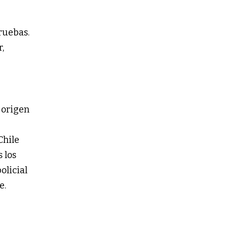
ruebas.
,
 origen
Chile
 los
olicial
e.