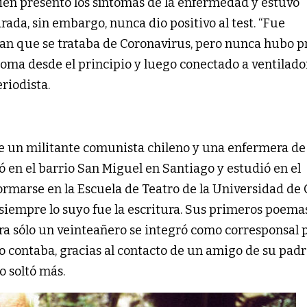
ién presentó los síntomas de la enfermedad y estuvo
ada, sin embargo, nunca dio positivo al test. “Fue
ían que se trataba de Coronavirus, pero nunca hubo p
 coma desde el principio y luego conectado a ventilador
riodista.
de un militante comunista chileno y una enfermera de
 en el barrio San Miguel en Santiago y estudió en el
formarse en la Escuela de Teatro de la Universidad de 
siempre lo suyo fue la escritura. Sus primeros poemas
era sólo un veinteañero se integró como corresponsal p
mo contaba, gracias al contacto de un amigo de su padr
o soltó más.