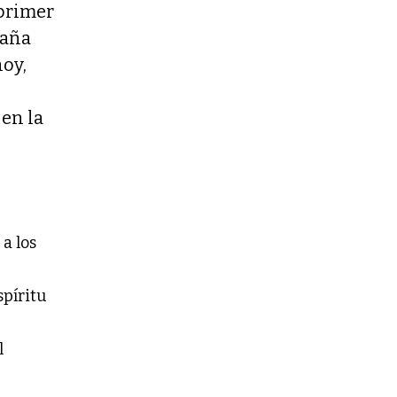
 primer
paña
hoy,
en la
 a los
spíritu
l