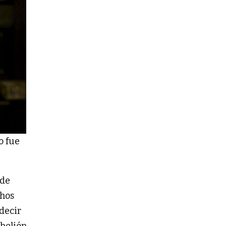
o fue
nde
chos
decir
ebelión