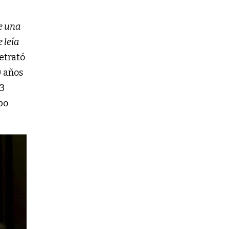
e una
 leía
retrató
0 años
23
po