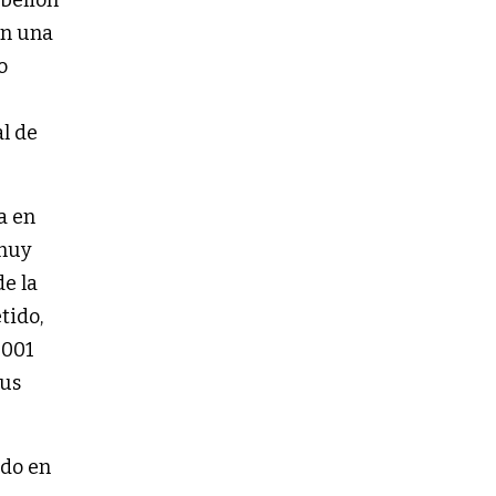
en una
o
al de
a en
 muy
de la
tido,
2001
sus
ado en