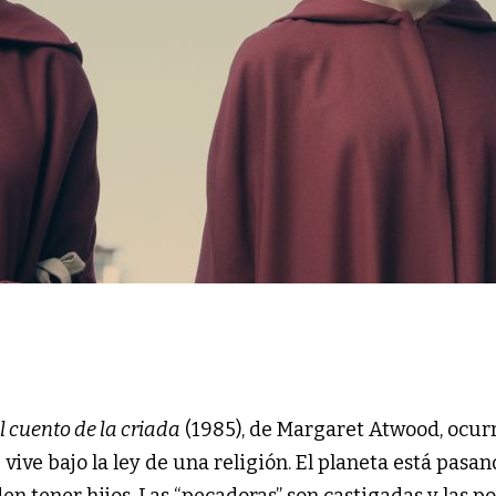
l cuento de la criada
(1985), de Margaret Atwood, ocur
 vive bajo la ley de una religión. El planeta está pasa
en tener hijos. Las “pecadoras” son castigadas y las p