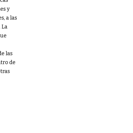
nes y
, a las
 La
que
e las
tro de
otras