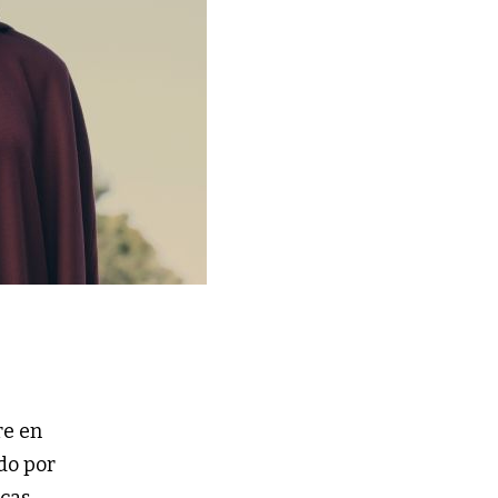
re en
ndo por
ocas