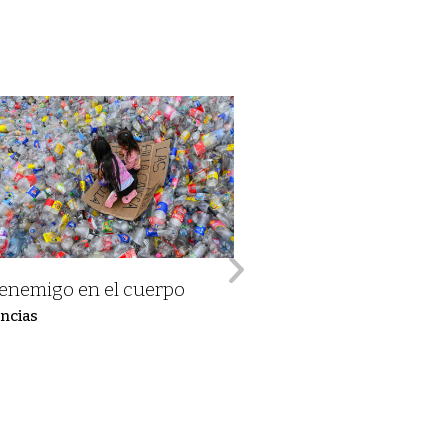
 enemigo en el cuerpo
Reflexiones en torno 
células y los seres 
ncias
Opinión