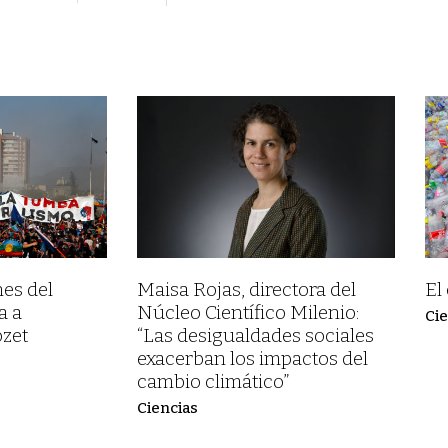
es del
Maisa Rojas, directora del
El
a a
Núcleo Científico Milenio:
Cie
zet
“Las desigualdades sociales
exacerban los impactos del
cambio climático”
Ciencias