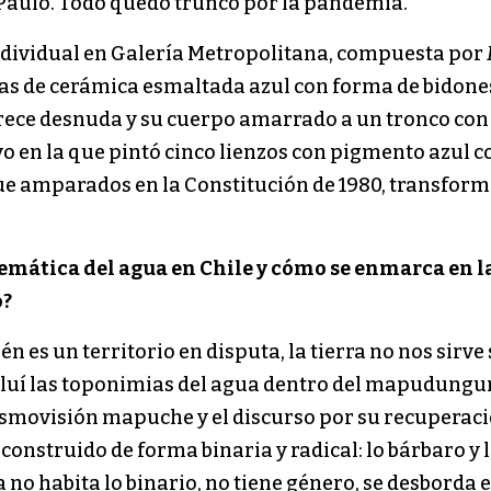
 Paulo. Todo quedó trunco por la pandemia.
dividual en Galería Metropolitana, compuesta por
ezas de cerámica esmaltada azul con forma de bidones
arece desnuda y su cuerpo amarrado a un tronco con 
vo en la que pintó cinco lienzos con pigmento azul co
que amparados en la Constitución de 1980, transform
emática del agua en Chile y cómo se enmarca en la
o?
n es un territorio en disputa, la tierra no nos sirve 
incluí las toponimias del agua dentro del mapudungu
cosmovisión mapuche y el discurso por su recuperaci
onstruido de forma binaria y radical: lo bárbaro y lo 
no habita lo binario, no tiene género, se desborda e