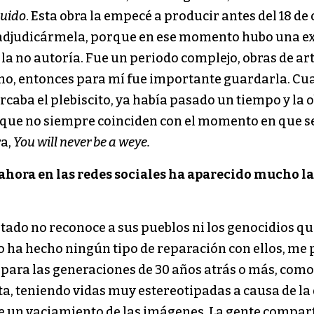
quido
. Esta obra la empecé a producir antes del 18 de
 y adjudicármela, porque en ese momento hubo una e
la no autoría. Fue un periodo complejo, obras de a
o, entonces para mí fue importante guardarla. Cua
rcaba el plebiscito, ya había pasado un tiempo y la 
que no siempre coinciden con el momento en que se
ra,
You will never be a weye.
y ahora en las redes sociales ha aparecido mucho 
stado no reconoce a sus pueblos ni los genocidios q
 ha hecho ningún tipo de reparación con ellos, me 
 para las generaciones de 30 años atrás o más, como
a, teniendo vidas muy estereotipadas a causa de la d
e un vaciamiento de las imágenes. La gente compart