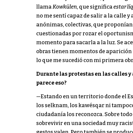
llama
Kowkülen
, que significa
estar lí
no me sentí capaz de salir a la calle
anónimas, colectivas, que proponían 
cuestionadas por rozar el oportunism
momento para sacarla a la luz. Se ace
obras tienen momentos de aparición 
lo que me sucedió con mi primera ob
Durante las protestas en las calles 
parece eso?
—Estando en un territorio donde el E
los selknam, los kawésqar ni tampoco
ciudadanía los reconozca. Sobre todo
sobrevivir en una sociedad muy racist
gestos valen. Pero también se produc