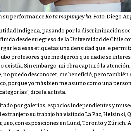
en su performance
Ko ta mapungey ka
. Foto: Diego Ar
entidad indígena, pasando por la discriminación soci
 definida desde su egreso de la Universidad de Chile
rgarle a esas etiquetas una densidad que le permit
 hubo profesores que me dijeron que nadie se interes
xistía. Sin embargo, mi obra capturó la atención, a
e, no puedo desconocer, me benefició, pero también ex
dico, porque yo más bien me asumo como una persona
ategorías”, dice la artista.
sitado por galerías, espacios independientes y museos
l extranjero su trabajo ha visitado La Paz, Helsinki,
queo, con exposiciones en Lund, Toronto y Zúrich. 