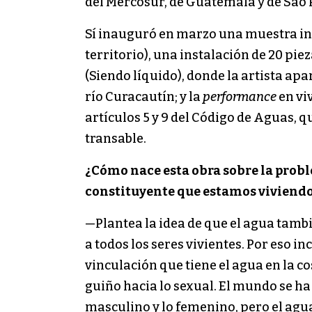
del Mercosur, de Guatemala y de São
Sí inauguró en marzo una muestra in
territorio), una instalación de 20 pi
(Siendo líquido), donde la artista ap
río Curacautín; y la
performance
en vi
artículos 5 y 9 del Código de Aguas, 
transable.
¿Cómo nace esta obra sobre la probl
constituyente que estamos viviend
—Plantea la idea de que el agua tambié
a todos los seres vivientes. Por eso 
vinculación que tiene el agua en la 
guiño hacia lo sexual. El mundo se ha c
masculino y lo femenino, pero el agua 