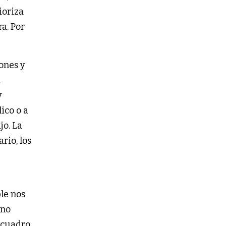
ioriza
a. Por
iones y
a
y
ico o a
jo. La
rio, los
ble nos
 no
 cuadro