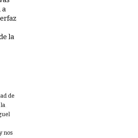
 a
terfaz
de la
dad de
 la
guel
y nos