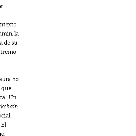
or
ontexto
amin, la
ra de su
extremo
 aura no
, que
tal. Un
ckchain
cial,
 El
no,