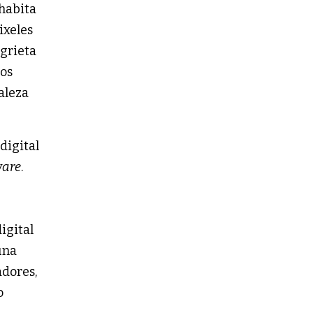
 habita
ixeles
 grieta
tos
aleza
digital
are
.
igital
una
adores,
o