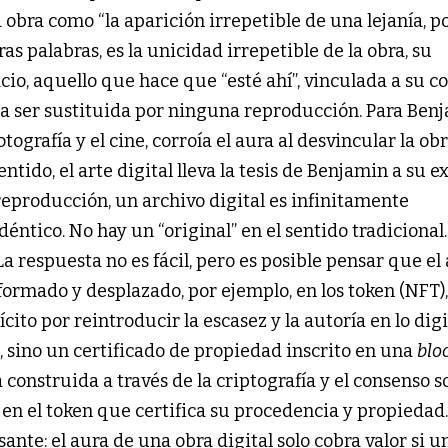
 obra como “la aparición irrepetible de una lejanía, p
as palabras, es la unicidad irrepetible de la obra, su
cio, aquello que hace que “esté ahí”, vinculada a su c
da ser sustituida por ninguna reproducción. Para Benj
ografía y el cine, corroía el aura al desvincular la ob
entido, el arte digital lleva la tesis de Benjamin a su 
 reproducción, un archivo digital es infinitamente
ntico. No hay un “original” en el sentido tradicional.
La respuesta no es fácil, pero es posible pensar que el
formado y desplazado, por ejemplo, en los token (NFT)
cito por reintroducir la escasez y la autoría en lo digi
l, sino un certificado de propiedad inscrito en una
blo
construida a través de la criptografía y el consenso so
o en el token que certifica su procedencia y propiedad.
nte: el aura de una obra digital solo cobra valor si u