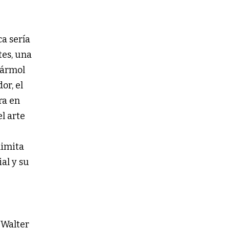
ca sería
tes, una
mármol
or, el
ra en
l arte
limita
al y su
 Walter