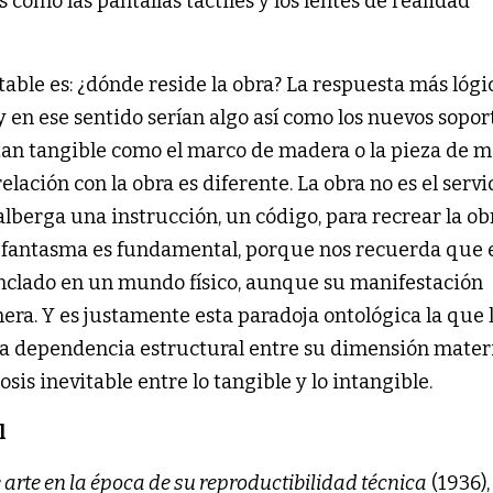
 como las pantallas táctiles y los lentes de realidad
table es: ¿dónde reside la obra? La respuesta más lógi
y en ese sentido serían algo así como los nuevos sopor
 tan tangible como el marco de madera o la pieza de 
relación con la obra es diferente. La obra no es el servid
lberga una instrucción, un código, para recrear la ob
d fantasma es fundamental, porque nos recuerda que e
á anclado en un mundo físico, aunque su manifestación
ra. Y es justamente esta paradoja ontológica la que 
na dependencia estructural entre su dimensión materi
sis inevitable entre lo tangible y lo intangible.
l
 arte en la época de su reproductibilidad técnica
(1936),