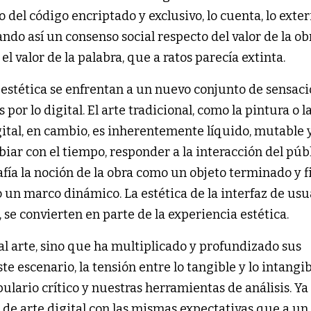
del código encriptado y exclusivo, lo cuenta, lo exter
ndo así un consenso social respecto del valor de la obr
el valor de la palabra, que a ratos parecía extinta.
 la estética se enfrentan a un nuevo conjunto de sensac
or lo digital. El arte tradicional, como la pintura o l
digital, en cambio, es inherentemente líquido, mutable 
ar con el tiempo, responder a la interacción del públ
afía la noción de la obra como un objeto terminado y fi
 un marco dinámico. La estética de la interfaz de usua
, se convierten en parte de la experiencia estética.
al arte, sino que ha multiplicado y profundizado sus
 escenario, la tensión entre lo tangible y lo intangi
ulario crítico y nuestras herramientas de análisis. Ya
de arte digital con las mismas expectativas que a un