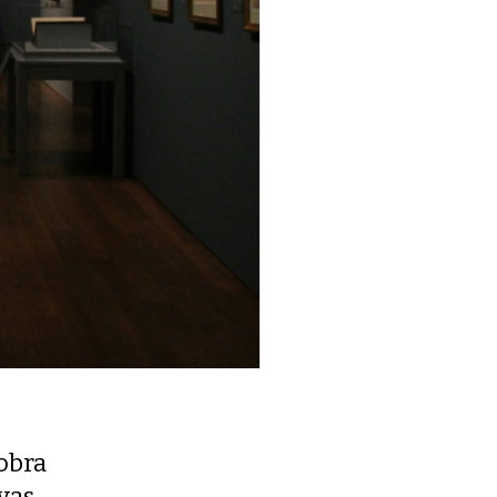
obra
ivas