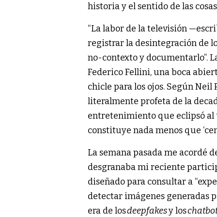
historia y el sentido de las cos
“La labor de la televisión —escr
registrar la desintegración de lo
no-contexto y documentarlo”. L
Federico Fellini, una boca abie
chicle para los ojos. Según Neil
literalmente profeta de la deca
entretenimiento que eclipsó al
constituye nada menos que ‘ce
La semana pasada me acordé de
desgranaba mi reciente partici
diseñado para consultar a “expe
detectar imágenes generadas por 
era de los
deepfakes
y los
chatbo