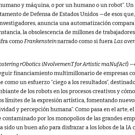
 humano y máquina, o por un humano o un robot”. Un
rtamento de Defensa de Estados Unidos —de esos que,
 investigadores, anuncia una automatización comparab
nstancia, la obsolescencia de millones de trabajadore
cifra como
Frankenstein
narrado como si fuera
Las ave
ostering rObotics iNvolvemenT for Artistic maNufAct
) —
seguir financiamiento multimillonario de empresas 
e como un esfuerzo “ciego a los resultados”, destinado
iante de los robots en los procesos creativos y cómo
os límites de la expresión artística, fomentando nuevo
tividad y percepción humana”. Como pasa en el arte, el
 ve contaminado por los monopolios de las grandes em
ha sido un buen año para disfrazar a los lobos de la IA 