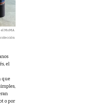
en el MoMA
 colección
anos
s, el
a que
simples,
eran
ot o por