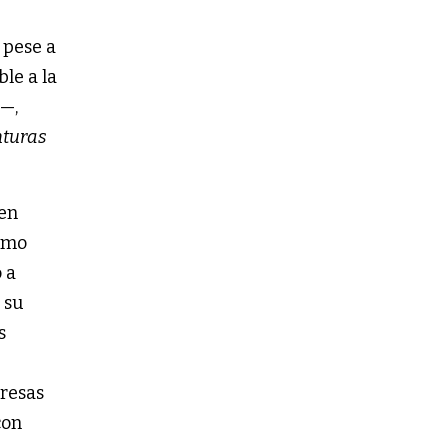
 pese a
le a la
s—,
nturas
en
como
 a
 su
s
presas
con