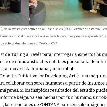
5), de la artista estadounidense Sasha Stiles (1980), exhibida hasta 2026 
gencia artificial que se reescribe cada hora y crea poesía inspirada en la
de arte textual del museo. Crédito: CVF
st de Turing al revés para interrogar a expertos hum
erie de obras abstractas notables por su falta de interé
os, a una artista humana y a un robot
obotics Initiative for Developing Arts), una máquin
ra colaborar con seres humanos a partir de insumos 
mágenes. Si los insípidos resultados del estudio pudi
 uniforme beige. Ya sea hechas por “un humano, un rob
”, las creaciones de FONTANA
parecen solo imágenes