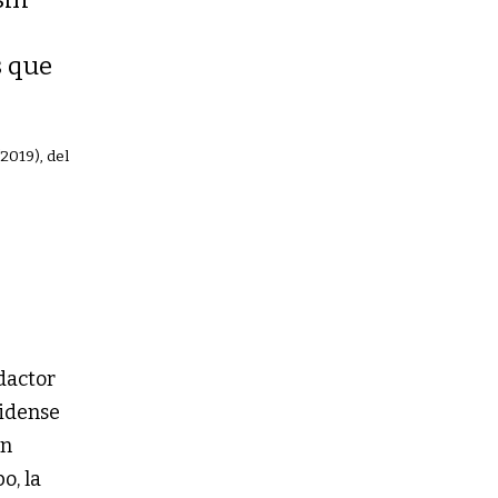
s que
019), del
dactor
nidense
ón
o, la