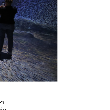
en
sin