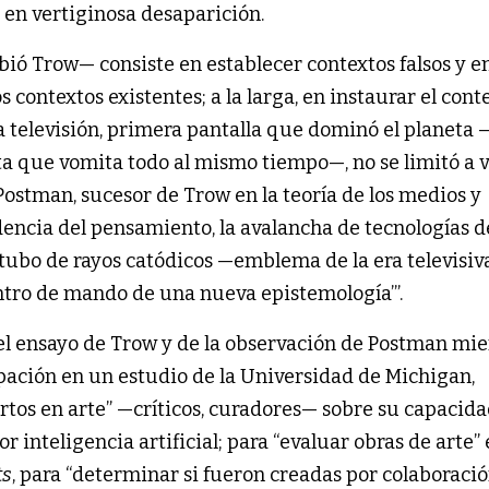
as en vertiginosa desaparición.
ibió Trow— consiste en establecer contextos falsos y e
s contextos existentes; a la larga, en instaurar el cont
a televisión, primera pantalla que dominó el planeta
rta que vomita todo al mismo tiempo—, no se limitó a 
 Postman, sucesor de Trow en la teoría de los medios y
dencia del pensamiento, la avalancha de tecnologías d
 tubo de rayos catódicos —emblema de la era televisi
ntro de mando de una nueva epistemología’”.
l ensayo de Trow y de la observación de Postman mie
pación en un estudio de la Universidad de Michigan,
rtos en arte” —críticos, curadores— sobre su capacida
inteligencia artificial; para “evaluar obras de arte” 
ts
, para “determinar si fueron creadas por colaboraci