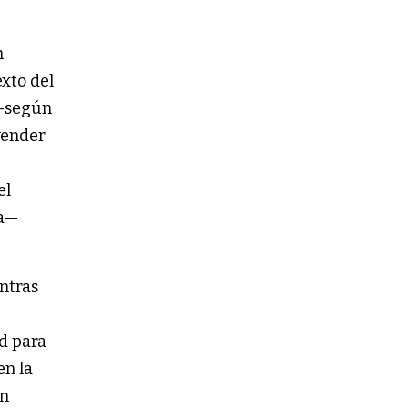
n
exto del
 —según
vender
el
va—
ntras
d para
en la
ón