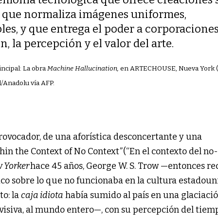
, que normaliza imágenes uniformes,
bles, y que entrega el poder a corporacione
, la percepción y el valor del arte.
incipal: La obra
Machine Hallucination,
en ARTECHOUSE, Nueva York (2
ol/Anadolu vía AFP.
vocador, de una aforística desconcertante y una
hin the Context of No Context
”
(“En el contexto del no-
 Yorker
hace 45 años, George W. S. Trow —entonces re
ico sobre lo que no funcionaba en la cultura estadou
to: la
caja idiota
había sumido al país en una glaciaci
visiva, al mundo entero—, con su percepción del tiemp