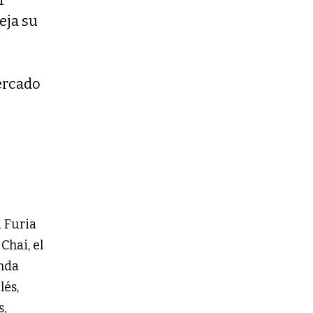
eja su
ercado
a Furia
Chai, el
unda
lés,
s,