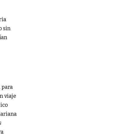
ria
o sin
ían
n para
n viaje
pico
Mariana
s
ra