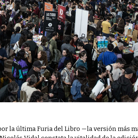
por la última Furia del Libro —la versión más m
Nicolás Vidal constata la vitalidad de la edició