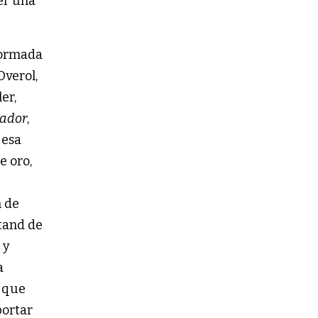
er una
 formada
Overol,
er,
rador
,
 esa
e oro,
n de
stand de
 y
a
s que
portar