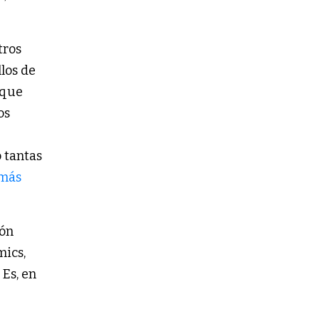
tros
los de
 que
os
 tantas
 más
ión
mics,
 Es, en