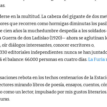
as.
erse en la multitud. La cabeza del gigante de dos me
ctores que recorren como hormigas diminutas los pasil
e cien años la muchedumbre despedía a los soldados
la Guerra de don Ladislao (1920)— ahora se aglutinan l
oír diálogos interesantes, conocer escritores o,
 330 editoriales independientes: nunca se han juntado
á el balance: 66.000 personas en cuatro días.
La Furia
aciones rebota en los techos centenarios de la Estac
ectores mirando libros de poesía, ensayos, cuentos, có
 como un lector, impulsado por mis gustos literarios.
turas.