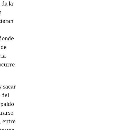
 da la
n
cieran
 donde
 de
ria
ocurre
y sacar
 del
spaldo
trarse
, entre