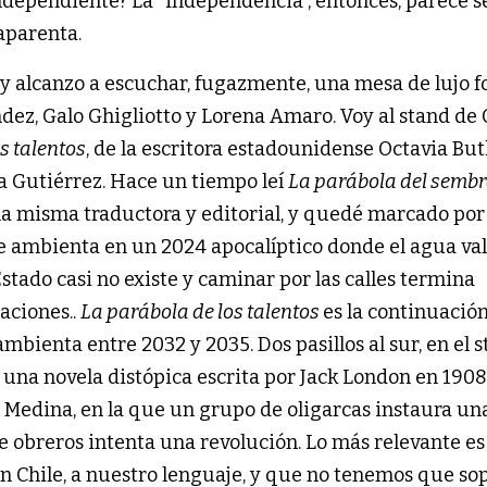
 independiente? La “independencia”, entonces, parece s
aparenta.
o y alcanzo a escuchar, fugazmente, una mesa de lujo
ez, Galo Ghigliotto y Lorena Amaro. Voy al stand de 
s talentos
, de la escritora estadounidense Octavia Butl
ia Gutiérrez. Hace un tiempo leí
La parábola del semb
 la misma traductora y editorial, y quedé marcado por
e ambienta en un 2024 apocalíptico donde el agua val
 Estado casi no existe y caminar por las calles termina
aciones..
La parábola de los talentos
es la continuació
ambienta entre 2032 y 2035. Dos pasillos al sur, en el 
,
una novela distópica escrita por Jack London en 1908
s Medina, en la que un grupo de oligarcas instaura un
e obreros intenta una revolución. Lo más relevante e
 en Chile, a nuestro lenguaje, y que no tenemos que so