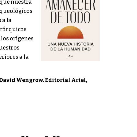
 que nuestra
rqueológicos
 a la
erárquicas
 los orígenes
nuestros
riores a la
 David Wengrow. Editorial Ariel,