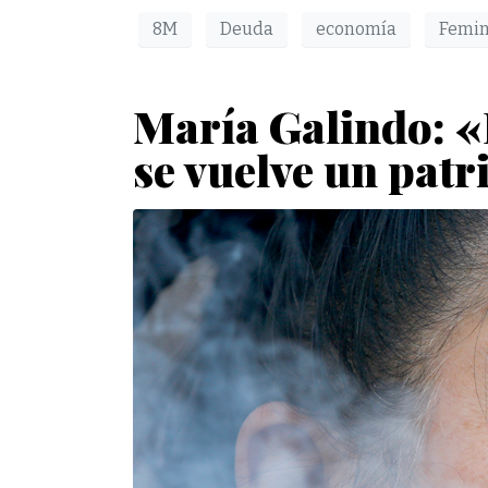
8M
Deuda
economía
Femi
María Galindo: «
se vuelve un patr