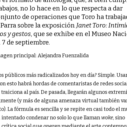
abajos, no lo hace en lo que respecta a dar
onjunto de operaciones que Toro ha trabaj
 Parra sobre la exposición
Janet Toro: Intim
os y gestos
, que se exhibe en el Museo Nac
l 7 de septiembre.
agen principal: Alejandra Fuenzalida
s públicos más radicalizados hoy en día? Simple. Usa
 con esto habrá hordas de comentaristas de redes socia
traiciona al país. De pasada, llegarán algunos extremi
icamente (y más de alguna amenaza virtual también va
o). La fórmula es sencilla y se repite en casi todo el 
a intentado condenar no solo lo que llaman
woke
, sin
e crítica social que operen mediante el arte contemp