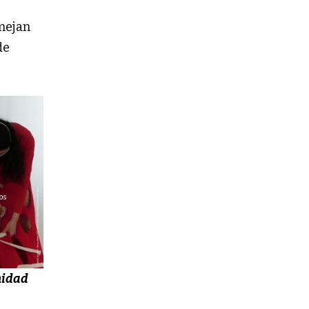
emejan
de
midad