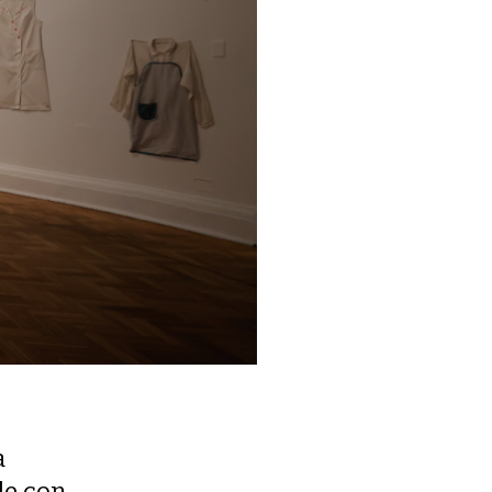
a
le con