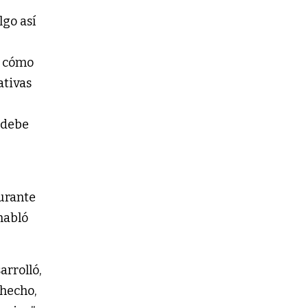
lgo así
r cómo
ativas
 debe
Durante
 habló
arrolló,
 hecho,