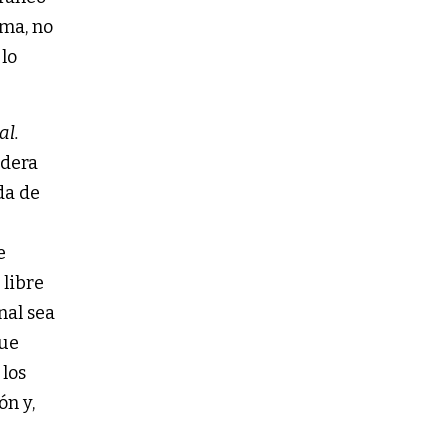
rma, no
 lo
al.
ndera
da de
e
 libre
nal sea
que
los
ón y,