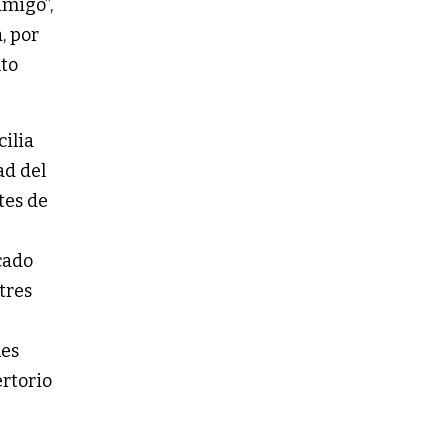
amigo”,
, por
nto
cilia
ad del
tes de
cado
tres
les
ertorio