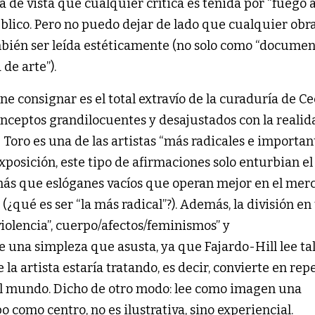
 de vista que cualquier crítica es tenida por “fuego 
úblico. Pero no puedo dejar de lado que cualquier obra
bién ser leída estéticamente (no solo como “docume
 de arte”).
 consignar es el total extravío de la curaduría de Ce
onceptos grandilocuentes y desajustados con la realid
 Toro es una de las artistas “más radicales e importan
xposición, este tipo de afirmaciones solo enturbian el
n más que eslóganes vacíos que operan mejor en el mer
(¿qué es ser “la más radical”?). Además, la división en 
violencia”, cuerpo/afectos/feminismos” y
 una simpleza que asusta, ya que Fajardo-Hill lee ta
a artista estaría tratando, es decir, convierte en rep
el mundo. Dicho de otro modo: lee como imagen una
po como centro, no es ilustrativa, sino experiencial.