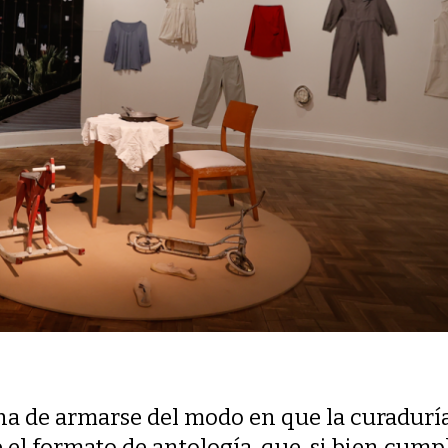
na de armarse del modo en que la curadurí
el formato de antología, que, si bien cump