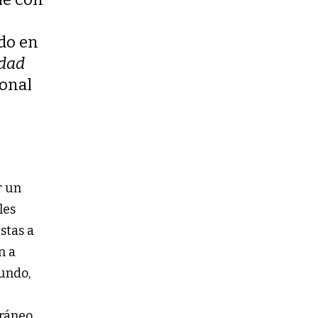
ado en
idad
ional
r un
les
stas a
n a
mundo,
o
oráneo