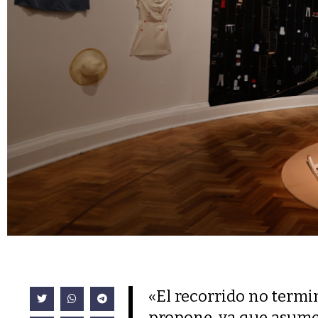
«El recorrido no termi
propone, ya que asume 