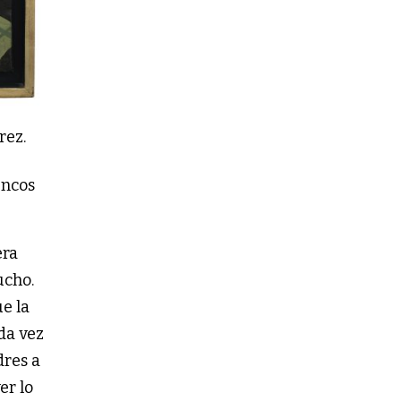
rez.
encos
era
ucho.
ue la
da vez
dres a
er lo