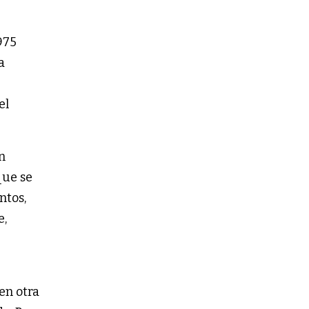
975
a
el
n
que se
ntos,
e,
 en otra