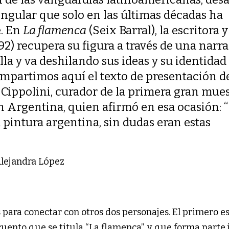
ingular que solo en las últimas décadas ha
. En
La flamenca
(Seix Barral), la escritora y
92) recupera su figura a través de una narr
lla y va deshilando sus ideas y su identidad
mpartimos aquí el texto de presentación d
l Cippolini, curador de la primera gran mue
n Argentina, quien afirmó en esa ocasión: “
a pintura argentina, sin dudas eran estas
 Alejandra López
para conectar con otros dos personajes. El primero e
cuento que se titula “La flamenca”, y que forma parte 