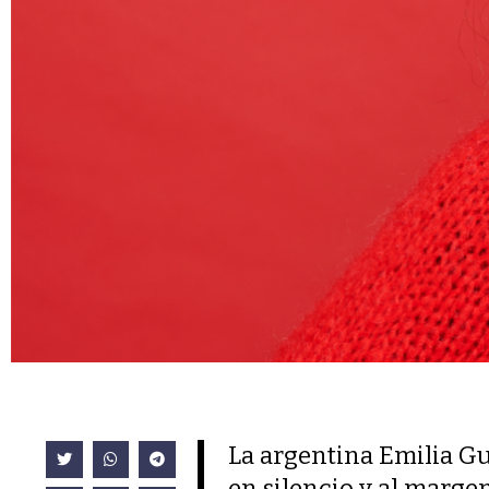
La argentina Emilia Gu
en silencio y al marge