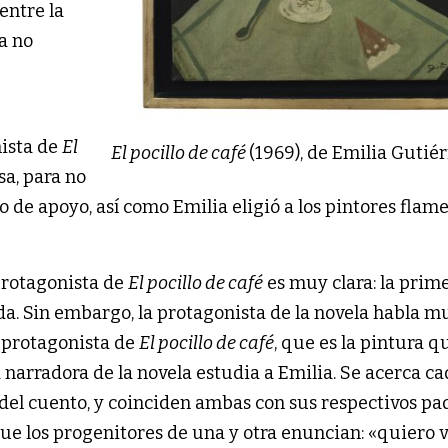
entre la
ra no
ista de
El
El pocillo de café
(1969), de Emilia Gutiér
a, para no
to de apoyo, así como Emilia eligió a los pintores flam
 protagonista de
El pocillo de café
es muy clara: la prim
a. Sin embargo, la protagonista de la novela habla m
a protagonista de
El pocillo de café
, que es la pintura q
 narradora de la novela estudia a Emilia. Se acerca ca
a del cuento, y coinciden ambas con sus respectivos pa
e los progenitores de una y otra enuncian: «quiero v