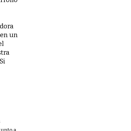
adora
 en un
el
stra
Si
s
junto a