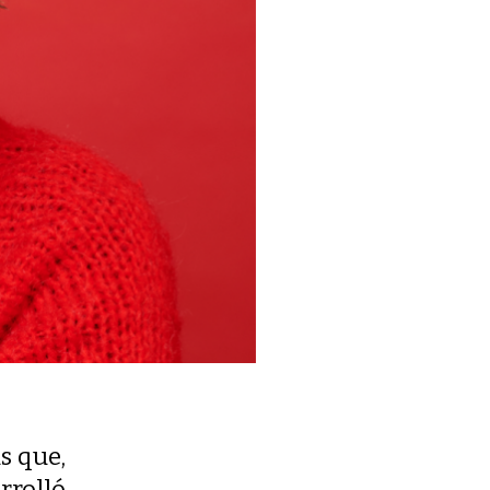
s que,
rrolló