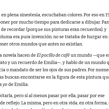
, en plena sinestesia, escuchaban colores. Por eso en 1
poner por mucho tiempo para dedicarse a dibujar. Par
r de recordar (porque sus pinturas eran recuerdos), y
pluma era pura invención: no se trataba de hurgar en 
ner otros mundos que antes no existían.
la novela hacen de
El pocillo de café
un mundo —que e
trato y un recuerdo de Emilia—, y hablo de un mundo 
ncia o mandato de ser los ojos de sus padres. Por mome
s buscan encontrarse en la figura de esta pintura qu
os
yo
de Emilia.
tarla, pero sí al menos pasar por ella, pasar por ese
de reflejo. La misma, pero en otra vida, en otra forma,