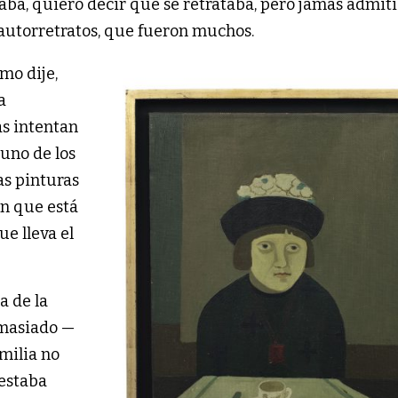
aba, quiero decir que se retrataba, pero jamás admit
autorretratos, que fueron muchos.
mo dije,
a
as intentan
uno de los
as pinturas
en que está
ue lleva el
a de la
emasiado —
milia no
estaba