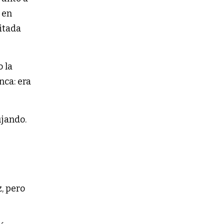
 en
ditada
o la
nca: era
jando.
z, pero