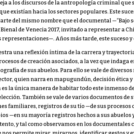
eja a los discursos de la antropología criminal que 
os que existían hacia los sectores populares. Este su
 parte del mismo nombre que el documental —“Bajo s
a Bienal de Venecia 2017, invitado a representar a Ch
s representaciones—. Años más tarde, este suceso y 
estra una reflexión íntima de la carrera y trayectoria
rocesos de creación asociados, a la vez que indaga e
ografía de sus abuelos. Para ello se vale de diverso
ector, quien narra en mapugundún, decisión ética y 
gua es la única manera de habitar todo este inmenso 
 elección. También se vale de varios documentos de
nes familiares, registros de su tío —de sus procesos c
s —en su mayoría registros hechos a sus abuelos y s
atento, y tal como observamos en los documentales
 nos permite mirar, mirarnos, identificar gestos y 