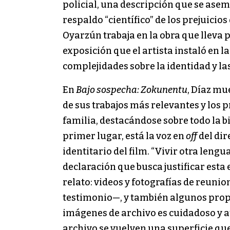
policial, una descripción que se asem
respaldo “científico” de los prejuici
Oyarzún trabaja en la obra que lleva
exposición que el artista instaló en l
complejidades sobre la identidad y la
En
Bajo sospecha: Zokunentu
, Díaz mu
de sus trabajos más relevantes y los p
familia, destacándose sobre todo la bi
primer lugar, está la voz en
off
del dir
identitario del film. “Vivir otra len
declaración que busca justificar esta
relato: videos y fotografías de reunio
testimonio—, y también algunos propio
imágenes de archivo es cuidadoso y 
archivo se vuelven una superficie que