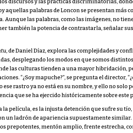
os discursos y las prácticas discriminatorias, donde 
hoy aquellas palabras de Loncon se presentan más
ena. Aunque las palabras, como las imágenes, no ti
r también la potencia de contrastarla, señalar sus f
ntu
, de Daniel Díaz, explora las complejidades y conf
das, desplegando los modos en que somos distintos. E
e las culturas tienden a una mayor hibridación, p
ciones. “¿Soy mapuche?”, se pregunta el director, “
ese rastro ya no está en su nombre, y ello no solo po
encia que se ha ejercido históricamente sobre este 
ia la película, es la injusta detención que sufre su tí
con un ladrón de apariencia supuestamente similar. 
os prepotentes, mentón amplio, frente estrecha, com