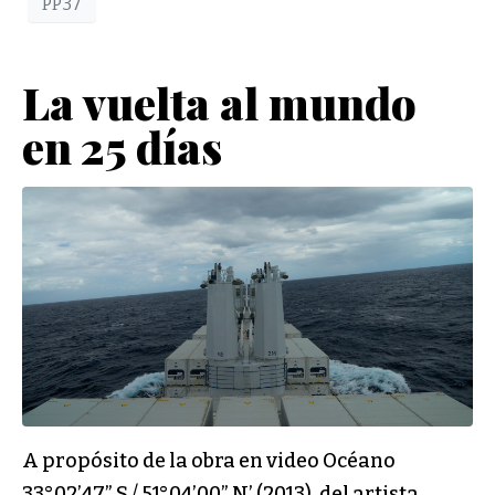
PP37
La vuelta al mundo
en 25 días
A propósito de la obra en video Océano
33°02’47” S / 51°04’00” N’ (2013), del artista