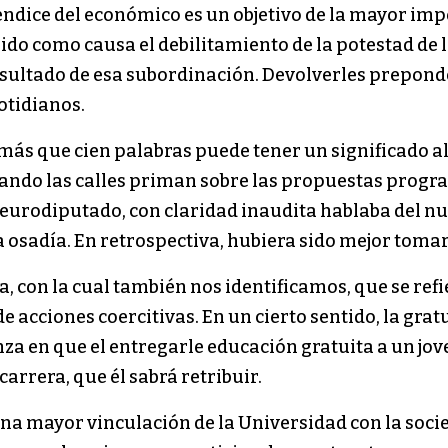
endice del económico es un objetivo de la mayor imp
do como causa el debilitamiento de la potestad de 
sultado de esa subordinación. Devolverles preponde
otidianos.
 más que cien palabras puede tener un significado a
opando las calles priman sobre las propuestas progr
 eurodiputado, con claridad inaudita hablaba del nu
osadía. En retrospectiva, hubiera sido mejor tomarl
a, con la cual también nos identificamos, que se re
e acciones coercitivas. En un cierto sentido, la gra
nza en que el entregarle educación gratuita a un jo
arrera, que él sabrá retribuir.
na mayor vinculación de la Universidad con la soci