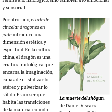
remite a lo fisiológico, sino también a lo emocional
y sensorial.
Por otro lado,
el arte de
cincelar dragones en
jade
introduce una
dimensión estética y
espiritual. En la cultura
china, el dragón es una
criatura mitológica que
encarna la imaginación,
capaz de cristalizar lo
etéreo y pulverizar lo
sólido. Es un ser que
La muerte del sh
ō
gun
,
habita las transiciones
de Daniel Viscarra.
de la materia: cuando