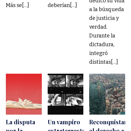
dedicó su vida
Más se[…]
deberían[…]
a la búsqueda
de justicia y
verdad.
Durante la
dictadura,
integró
distintas[…]
La disputa
Un vampiro
Reconquistar
por la
extraterrestre
el derecho a