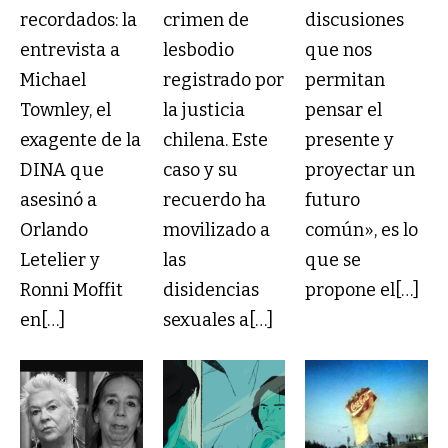
recordados: la
crimen de
discusiones
entrevista a
lesbodio
que nos
Michael
registrado por
permitan
Townley, el
la justicia
pensar el
exagente de la
chilena. Este
presente y
DINA que
caso y su
proyectar un
asesinó a
recuerdo ha
futuro
Orlando
movilizado a
común», es lo
Letelier y
las
que se
Ronni Moffit
disidencias
propone el[…]
en[…]
sexuales a[…]