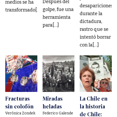
Después del
medios se ha
desapariciones
golpe, fue una
transformado[…]
durante la
herramienta
dictadura,
para[…]
rastro que se
intentó borrar
con la[…]
Fracturas
Miradas
La Chile en
sin colofón
heladas
la historia
de Chile:
Verónica Zondek
Federico Galende