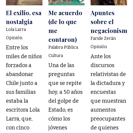
El exilio, esa
Me acuerdo
Apuntes
nostalgia
(de lo que
sobre el
me
negacionismo
Lola Larra
Opinión
contaron)
Faride Zerán
Entre los
Opinión
Palabra Pública
miles de niños
Cultura
Ante los
forzados a
Una de las
discursos
abandonar
preguntas
relativistas de
Chile junto a
que se repite
la dictadura y
sus familias
hoy, a 50 años
encuestas
estaba la
del golpe de
que muestran
escritora Lola
Estado, es
aumentos
Larra, que,
cómo los
preocupantes
con cinco
jóvenes
de quienes