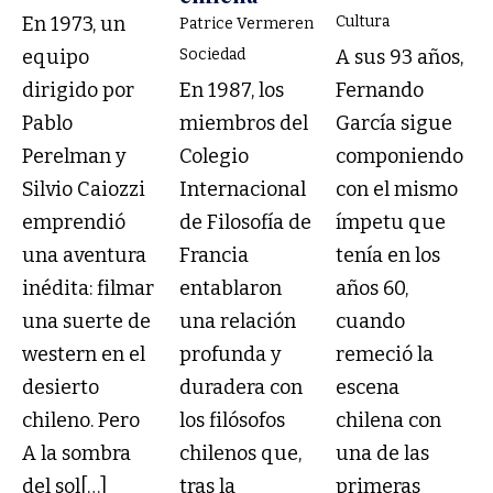
En 1973, un
Cultura
Patrice Vermeren
equipo
Sociedad
A sus 93 años,
dirigido por
En 1987, los
Fernando
Pablo
miembros del
García sigue
Perelman y
Colegio
componiendo
Silvio Caiozzi
Internacional
con el mismo
emprendió
de Filosofía de
ímpetu que
una aventura
Francia
tenía en los
inédita: filmar
entablaron
años 60,
una suerte de
una relación
cuando
western en el
profunda y
remeció la
desierto
duradera con
escena
chileno. Pero
los filósofos
chilena con
A la sombra
chilenos que,
una de las
del sol[…]
tras la
primeras