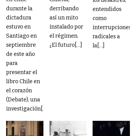
los desastres,
durante la
derribando
entendidos
dictadura
así un mito
como
estuvo en
instalado por
interrupciones
Santiago en
el régimen.
radicales a
septiembre
¿El futuro[…]
la[…]
de este año
para
presentar el
libro Chile en
el corazón
(Debate), una
investigación[…]