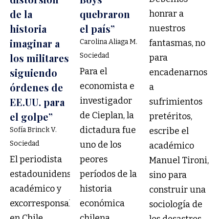
de la
quebraron
honrar a
historia
el país”
nuestros
imaginar a
Carolina Aliaga M.
fantasmas, no
los militares
Sociedad
para
siguiendo
Para el
encadenarnos
órdenes de
economista e
a
EE.UU. para
investigador
sufrimientos
el golpe”
de Cieplan, la
pretéritos,
dictadura fue
Sofía Brinck V.
escribe el
Sociedad
uno de los
académico
El periodista
peores
Manuel Tironi,
estadounidense,
períodos de la
sino para
académico y
historia
construir una
excorresponsal
económica
sociología de
en Chile
chilena,