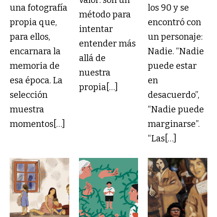
valor: son un
una fotografía
los 90 y se
método para
propia que,
encontró con
intentar
para ellos,
un personaje:
entender más
encarnara la
Nadie. “Nadie
allá de
memoria de
puede estar
nuestra
esa época. La
en
propia[…]
selección
desacuerdo”,
muestra
“Nadie puede
momentos[…]
marginarse”.
“Las[…]