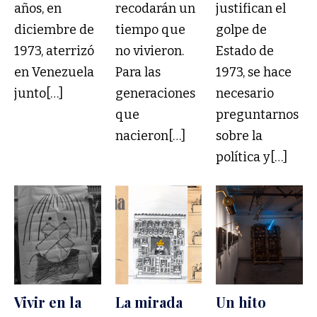
años, en
recodarán un
justifican el
diciembre de
tiempo que
golpe de
1973, aterrizó
no vivieron.
Estado de
en Venezuela
Para las
1973, se hace
junto[…]
generaciones
necesario
que
preguntarnos
nacieron[…]
sobre la
política y[…]
Vivir en la
La mirada
Un hito