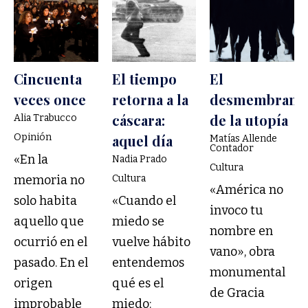
Cincuenta
El tiempo
El
veces once
retorna a la
desmembrami
cáscara:
de la utopía
Alia Trabucco
Opinión
aquel día
Matías Allende
Contador
«En la
Nadia Prado
Cultura
memoria no
Cultura
«América no
solo habita
«Cuando el
invoco tu
aquello que
miedo se
nombre en
ocurrió en el
vuelve hábito
vano», obra
pasado. En el
entendemos
monumental
origen
qué es el
de Gracia
improbable
miedo: