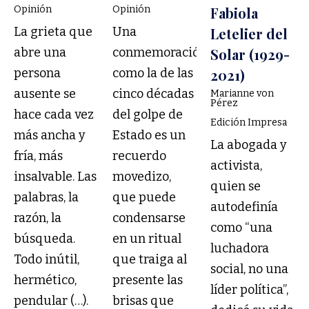
Opinión
Opinión
Fabiola
La grieta que
Una
Letelier del
abre una
conmemoración
Solar (1929-
persona
como la de las
2021)
ausente se
cinco décadas
Marianne von
Pérez
hace cada vez
del golpe de
Edición Impresa
más ancha y
Estado es un
La abogada y
fría, más
recuerdo
activista,
insalvable. Las
movedizo,
quien se
palabras, la
que puede
autodefinía
razón, la
condensarse
como “una
búsqueda.
en un ritual
luchadora
Todo inútil,
que traiga al
social, no una
hermético,
presente las
líder política”,
pendular (…).
brisas que