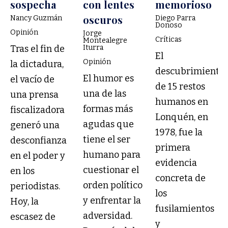
sospecha
con lentes
memorioso
oscuros
Nancy Guzmán
Diego Parra
Donoso
Opinión
Jorge
Críticas
Montealegre
Tras el fin de
Iturra
El
Opinión
la dictadura,
descubrimiento
El humor es
el vacío de
de 15 restos
una de las
una prensa
humanos en
formas más
fiscalizadora
Lonquén, en
agudas que
generó una
1978, fue la
tiene el ser
desconfianza
primera
humano para
en el poder y
evidencia
cuestionar el
en los
concreta de
orden político
periodistas.
los
y enfrentar la
Hoy, la
fusilamientos
adversidad.
escasez de
y