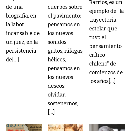
Barrios, es un
de una
cuerpos sobre
ejemplo de “la
biografía, en
el pavimento;
trayectoria
la labor
pensamos en
estelar que
incansable de
los nuevos
tuvo el
un juez, en la
sonidos:
pensamiento
persistencia
gritos, ráfagas,
crítico
de[…]
hélices;
chileno” de
pensamos en
comienzos de
los nuevos
los años[…]
deseos:
olvidar,
sostenernos,
[…]