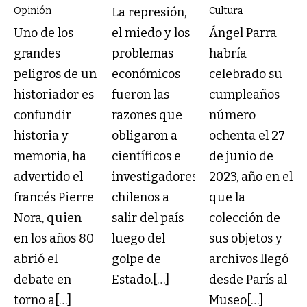
Opinión
La represión,
Cultura
Uno de los
el miedo y los
Ángel Parra
grandes
problemas
habría
peligros de un
económicos
celebrado su
historiador es
fueron las
cumpleaños
confundir
razones que
número
historia y
obligaron a
ochenta el 27
memoria, ha
científicos e
de junio de
advertido el
investigadores
2023, año en el
francés Pierre
chilenos a
que la
Nora, quien
salir del país
colección de
en los años 80
luego del
sus objetos y
abrió el
golpe de
archivos llegó
debate en
Estado.[…]
desde París al
torno a[…]
Museo[…]