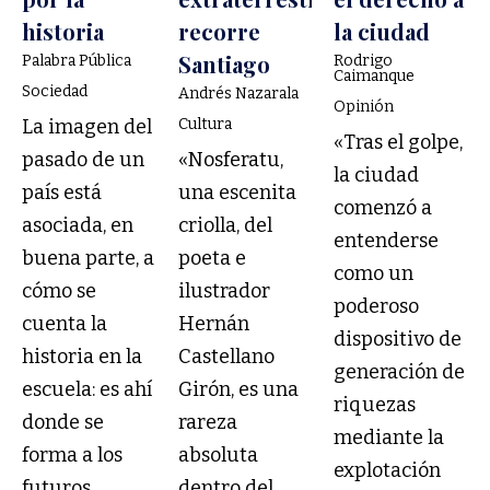
historia
recorre
la ciudad
Santiago
Palabra Pública
Rodrigo
Caimanque
Sociedad
Andrés Nazarala
Opinión
La imagen del
Cultura
«Tras el golpe,
pasado de un
«Nosferatu,
la ciudad
país está
una escenita
comenzó a
asociada, en
criolla, del
entenderse
buena parte, a
poeta e
como un
cómo se
ilustrador
poderoso
cuenta la
Hernán
dispositivo de
historia en la
Castellano
generación de
escuela: es ahí
Girón, es una
riquezas
donde se
rareza
mediante la
forma a los
absoluta
explotación
futuros
dentro del