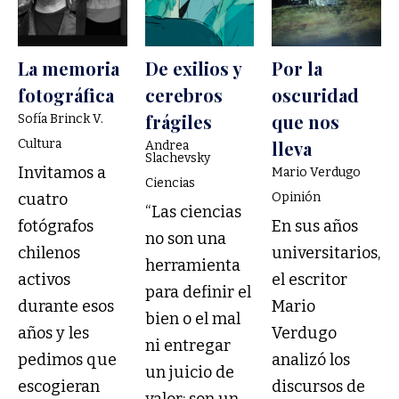
La memoria
De exilios y
Por la
fotográfica
cerebros
oscuridad
frágiles
que nos
Sofía Brinck V.
Cultura
lleva
Andrea
Slachevsky
Invitamos a
Mario Verdugo
Ciencias
cuatro
Opinión
“Las ciencias
fotógrafos
En sus años
no son una
chilenos
universitarios,
herramienta
activos
el escritor
para definir el
durante esos
Mario
bien o el mal
años y les
Verdugo
ni entregar
pedimos que
analizó los
un juicio de
escogieran
discursos de