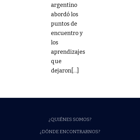
argentino
abordó los
puntos de
encuentro y
los
aprendizajes
que
dejaron[…]
¿QUIÉNES SOMOS?
¿DÓNDE ENCONTRARNOS?