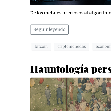
De los metales preciosos al algoritm
Seguir leyendo
bitcoin
criptomonedas
econom
Hauntología per